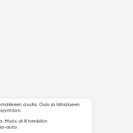
lomakkeen avulla. Oulu ja lähialueen
spyyntöön.
. Myös yli 8 henkilön
ja-auto.