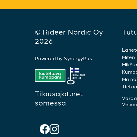
© Rideer Nordic Oy
Tut
2026
Lähet
Miten 
Powered by
SynergyBus
Mikä o
Kumpp
Mainos
Tieto
Tilausajot.net
Varaa 
somessa
Venuu.