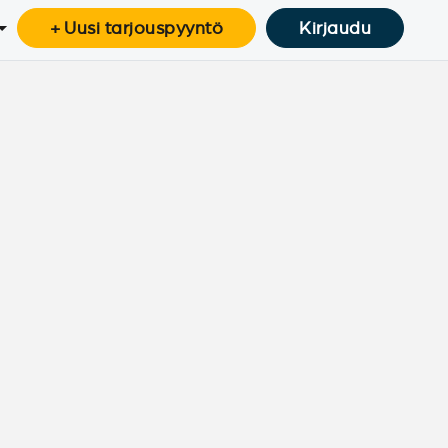
+ Uusi tarjouspyyntö
Kirjaudu