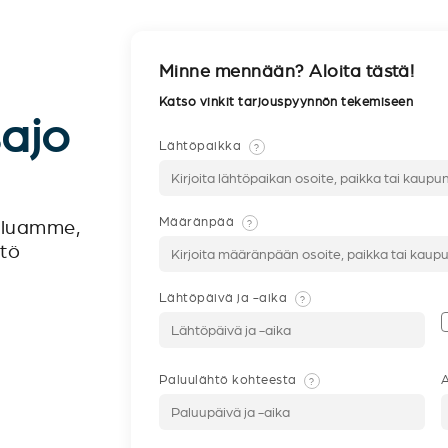
Minne mennään? Aloita tästä!
Katso vinkit tarjouspyynnön tekemiseen
sajo
Lähtöpaikka
?
Määränpää
?
veluamme,
ntö
Lähtöpäivä ja -aika
?
Paluulähtö kohteesta
A
?