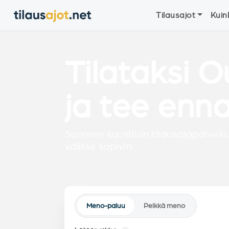
Tilausajot
Kuin
Tilataksi Ou
ja tee enn
Suomen suosituin tilausajopalvelu.
valitse sopivin.
Meno-paluu
Pelkkä meno