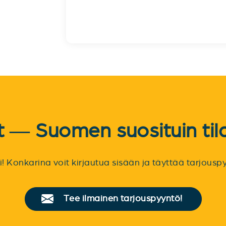
et — Suomen suosituin til
sti! Konkarina voit kirjautua sisään ja täyttää tarjou
Tee ilmainen tarjouspyyntö!