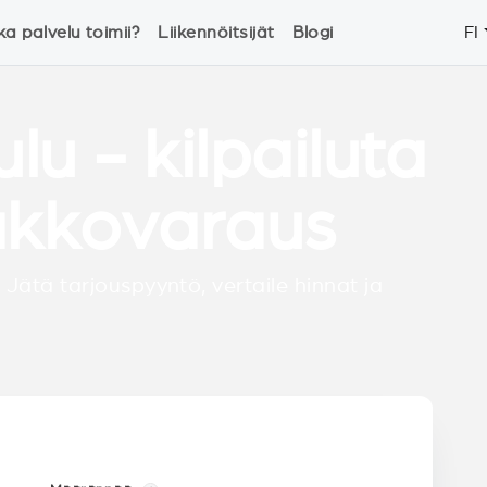
ka palvelu toimii?
Liikennöitsijät
Blogi
FI
lu - kilpailuta
akkovaraus
 Jätä tarjouspyyntö, vertaile hinnat ja