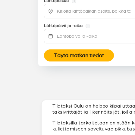
Lähtöpaikka
i
Lähtöpäivä ja -aika
i
Täytä matkan tiedot
Tilataksi Oulu on helppo kilpailutt
taksiyrittäjät ja liikennöitsijät, jo
Tilataksilla tarkoitetaan enintään 
kuljettamiseen soveltuvaa pikkubuss