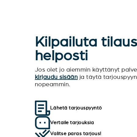
Kilpailuta tilau
helposti
Jos olet jo aiemmin käyttänyt pal
kirjaudu sisään
ja täytä tarjouspyy
nopeammin.
Lähetä tarjouspyyntö
Vertaile tarjouksia
Valitse paras tarjous!