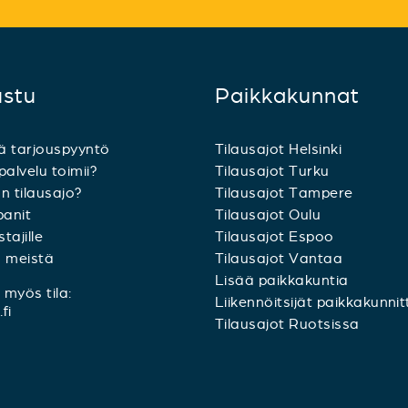
ustu
Paikkakunnat
ä tarjouspyyntö
Tilausajot Helsinki
palvelu toimii?
Tilausajot Turku
n tilausajo?
Tilausajot Tampere
anit
Tilausajot Oulu
tajille
Tilausajot Espoo
a meistä
Tilausajot Vantaa
Lisää paikkakuntia
myös tila:
Liikennöitsijät paikkakunnit
fi
Tilausajot Ruotsissa