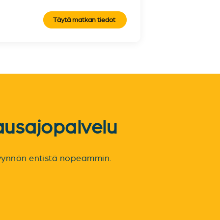
Täytä matkan tiedot
ausajopalvelu
spyynnön entistä nopeammin.