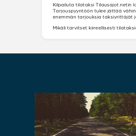
Kilpailuta tilataksi Tilausajot.neti
Tarjouspyyntöön tulee jättää vähin
enemmän tarjouksia taksiyrittäjät ja 
Mikäli tarvitset kiireellisesti tilatak