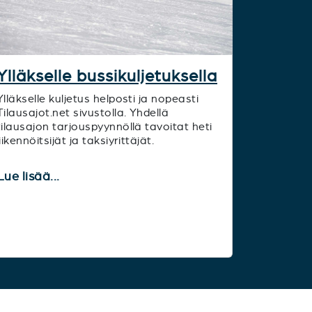
Ylläkselle bussikuljetuksella
Ylläkselle kuljetus helposti ja nopeasti
Tilausajot.net sivustolla. Yhdellä
tilausajon tarjouspyynnöllä tavoitat heti
liikennöitsijät ja taksiyrittäjät.
Lue lisää...