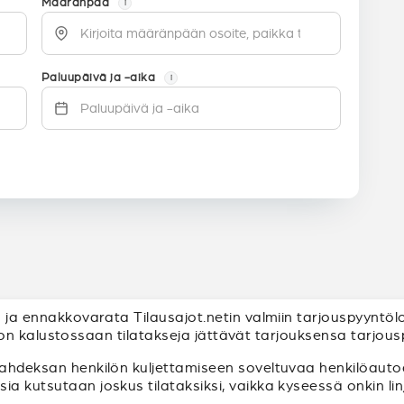
Määränpää
i
Paluupäivä ja -aika
i
aa ja ennakkovarata Tilausajot.netin valmiin tarjouspyyntö
illa on kalustossaan tilatakseja jättävät tarjouksensa tarjou
kahdeksan henkilön kuljettamiseen soveltuvaa henkilöautoa
ia kutsutaan joskus tilataksiksi, vaikka kyseessä onkin lin