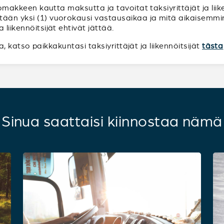
n lomakkeen kautta maksutta ja tavoitat taksiyrittäjät ja li
tään yksi (1) vuorokausi vastausaikaa ja mitä aikaisemmin
liikennöitsijät ehtivät jättää.
sia, katso paikkakuntasi taksiyrittäjät ja liikennöitsijät
tästa
Sinua saattaisi kiinnostaa nämä