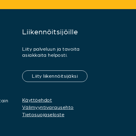
Liikennöitsijöille
Liity palveluun ja tavoita
asiakkaita helposti.
Liity liikennöitsijäksi
Käyttöehdot
tain
Välimyyntivarausehto
Tietosuojaseloste