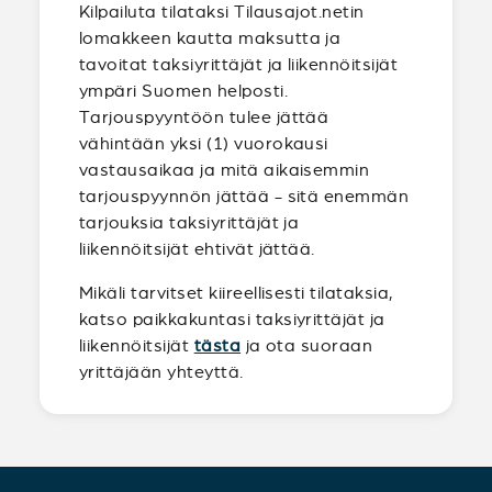
Kilpailuta tilataksi Tilausajot.netin
lomakkeen kautta maksutta ja
tavoitat taksiyrittäjät ja liikennöitsijät
ympäri Suomen helposti.
Tarjouspyyntöön tulee jättää
vähintään yksi (1) vuorokausi
vastausaikaa ja mitä aikaisemmin
tarjouspyynnön jättää - sitä enemmän
tarjouksia taksiyrittäjät ja
liikennöitsijät ehtivät jättää.
Mikäli tarvitset kiireellisesti tilataksia,
katso paikkakuntasi taksiyrittäjät ja
liikennöitsijät
tästa
ja ota suoraan
yrittäjään yhteyttä.