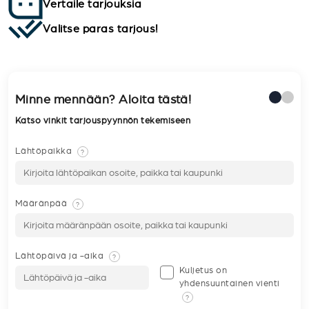
Vertaile tarjouksia
Valitse paras tarjous!
Minne mennään? Aloita tästä!
Katso vinkit tarjouspyynnön tekemiseen
Lähtöpaikka
?
Määränpää
?
Lähtöpäivä ja -aika
?
Kuljetus on
yhdensuuntainen vienti
?