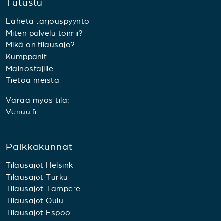
Tutustu
Lähetä tarjouspyyntö
Miten palvelu toimii?
Mikä on tilausajo?
Kumppanit
Mainostajille
Tietoa meistä
Varaa myös tila:
Venuu.fi
Paikkakunnat
Tilausajot Helsinki
Tilausajot Turku
Tilausajot Tampere
Tilausajot Oulu
Tilausajot Espoo