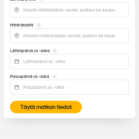
Määränpää
i
Lähtöpäivä ja -aika
i
Paluupäivä ja -aika
i
Täytä matkan tiedot