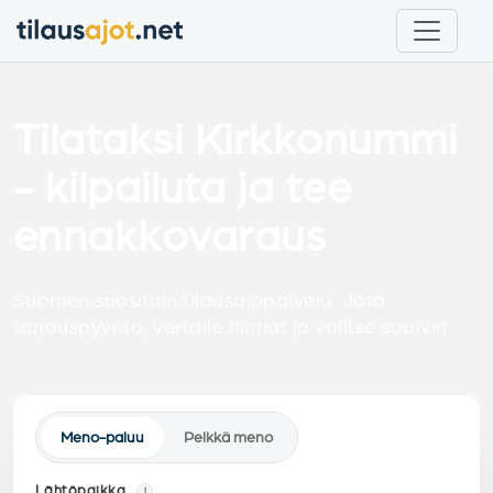
Tilataksi Kirkkonummi
- kilpailuta ja tee
ennakkovaraus
Suomen suosituin tilausajopalvelu. Jätä
tarjouspyyntö, vertaile hinnat ja valitse sopivin.
Meno-paluu
Pelkkä meno
Lähtöpaikka
i