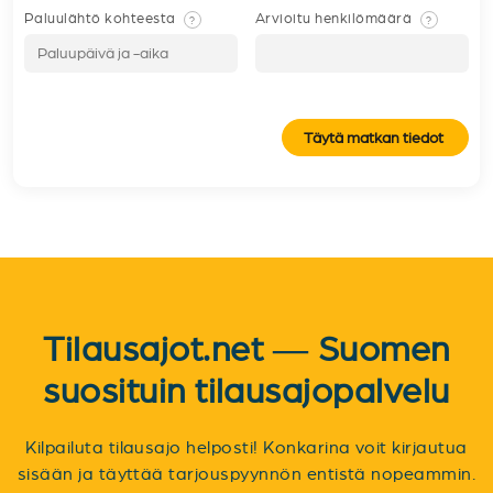
Paluulähtö kohteesta
Arvioitu henkilömäärä
?
?
Täytä matkan tiedot
Tilausajot.net — Suomen
suosituin tilausajopalvelu
Kilpailuta tilausajo helposti! Konkarina voit kirjautua
sisään ja täyttää tarjouspyynnön entistä nopeammin.