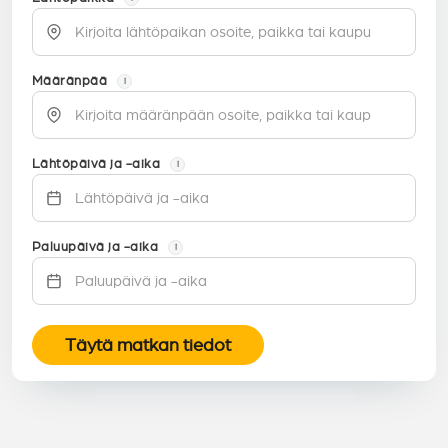
Määränpää
i
Lähtöpäivä ja -aika
i
Paluupäivä ja -aika
i
Täytä matkan tiedot