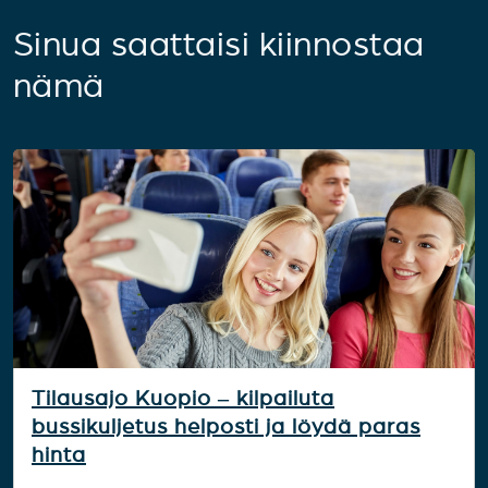
Sinua saattaisi kiinnostaa
nämä
Tilausajo Kuopio – kilpailuta
bussikuljetus helposti ja löydä paras
hinta