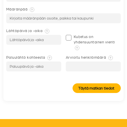
Määränpää
?
Lähtöpäivä ja -aika
?
Kuljetus on
yhdensuuntainen vienti
?
Paluulähtö kohteesta
Arvioitu henkilömäärä
?
?
Täytä matkan tiedot