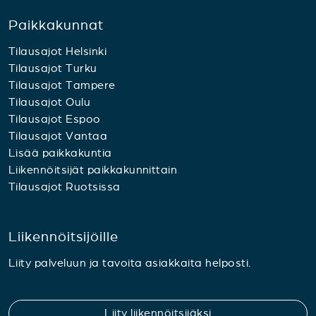
Paikkakunnat
Tilausajot Helsinki
Tilausajot Turku
Tilausajot Tampere
Tilausajot Oulu
Tilausajot Espoo
Tilausajot Vantaa
Lisää paikkakuntia
Liikennöitsijät paikkakunnittain
Tilausajot Ruotsissa
Liikennöitsijöille
Liity palveluun ja tavoita asiakkaita helposti.
Liity liikennöitsijäksi