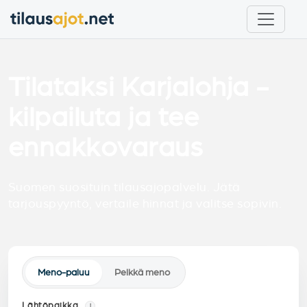
Tilataksi Karjalohja -
kilpailuta ja tee
ennakkovaraus
Suomen suosituin tilausajopalvelu. Jätä
tarjouspyyntö, vertaile hinnat ja valitse sopivin.
Meno-paluu
Pelkkä meno
Lähtöpaikka
i