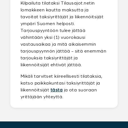
Kilpailuta tilataksi Tilausajot.netin
lomakkeen kautta maksutta ja
tavoitat taksiyrittäjät ja liikennöitsijät
ympäri Suomen helposti.
Tarjouspyyntöön tulee jättää
vähintään yksi (1) vuorokausi
vastausaikaa ja mitä aikaisemmin
tarjouspyynnön jättää - sitä enemmän
tarjouksia taksiyrittäjät ja
liikennöitsijät ehtivät jättää.
Mikäli tarvitset kiireellisesti tilataksia,
katso paikkakuntasi taksiyrittäjät ja
liikennöitsijät
tästa
ja ota suoraan
yrittäjään yhteyttä.