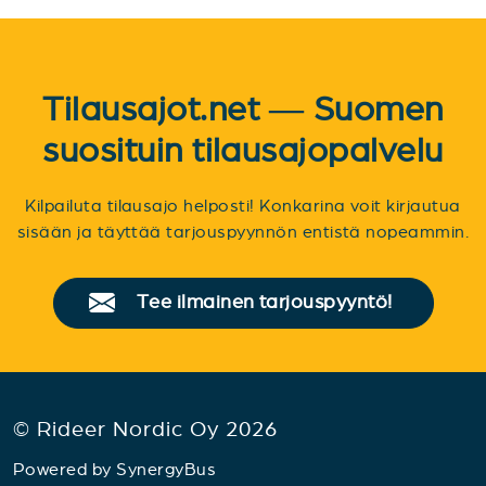
Tilausajot.net — Suomen
suosituin tilausajopalvelu
Kilpailuta tilausajo helposti! Konkarina voit kirjautua
sisään ja täyttää tarjouspyynnön entistä nopeammin.
Tee ilmainen tarjouspyyntö!
© Rideer Nordic Oy 2026
Powered by
SynergyBus