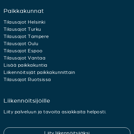
Paikkakunnat
Tilausajot Helsinki
Tilausajot Turku
Tilausajot Tampere
Tilausajot Oulu
Tilausajot Espoo
Tilausajot Vantaa
Lisää paikkakuntia
Liikennöitsijät paikkakunnittain
Tilausajot Ruotsissa
Liikennöitsijöille
Liity palveluun ja tavoita asiakkaita helposti.
Liity liikennöitsijäksi