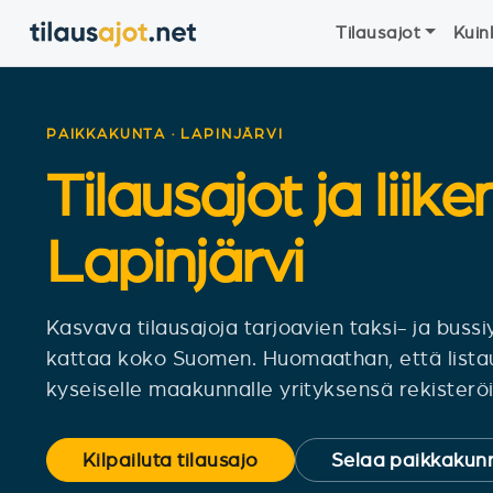
Tilausajot
Kuin
PAIKKAKUNTA · LAPINJÄRVI
Tilausajot ja liike
Lapinjärvi
Kasvava tilausajoja tarjoavien taksi- ja bus
kattaa koko Suomen. Huomaathan, että lista
kyseiselle maakunnalle yrityksensä rekisteröit
Kilpailuta tilausajo
Selaa paikkakunn