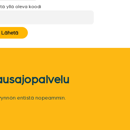
tä yllä oleva koodi
Lähetä
ausajopalvelu
spyynnön entistä nopeammin.