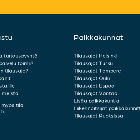
ustu
Paikkakunnat
ä tarjouspyyntö
Tilausajot Helsinki
palvelu toimii?
Tilausajot Turku
n tilausajo?
Tilausajot Tampere
anit
Tilausajot Oulu
tajille
Tilausajot Espoo
a meistä
Tilausajot Vantaa
Lisää paikkakuntia
myös tila:
Liikennöitsijät paikkakunnit
fi
Tilausajot Ruotsissa