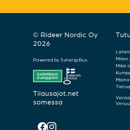
© Rideer Nordic Oy
Tut
2026
Lähet
Miten 
Powered by
SynergyBus
Mikä o
Kumpp
Mainos
Tieto
Tilausajot.net
Varaa 
somessa
Venuu.