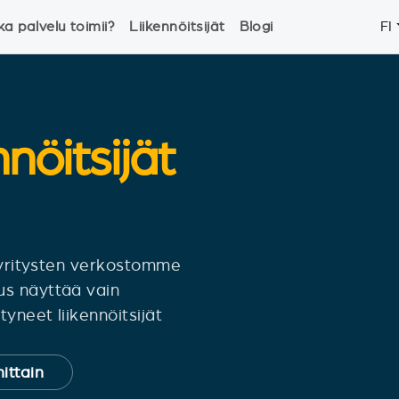
ka palvelu toimii?
Liikennöitsijät
Blogi
FI
nnöitsijät
siyritysten verkostomme
us näyttää vain
yneet liikennöitsijät
ittain