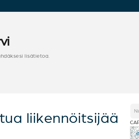
vi
ähdäksesi lisätietoa.
tua liikennöitsijää
CA