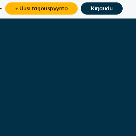
+ Uusi tarjouspyyntö
Kirjaudu