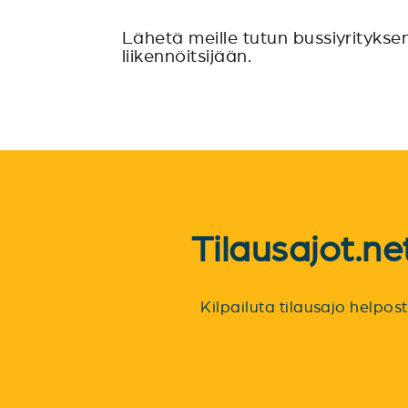
Lähetä meille tutun bussiyritykse
liikennöitsijään.
Tilausajot.n
Kilpailuta tilausajo helpo