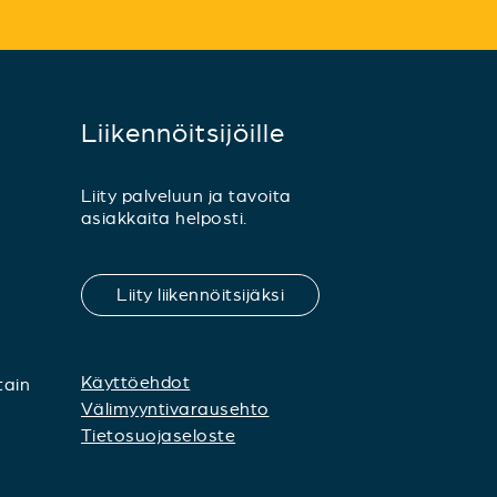
Liikennöitsijöille
Liity palveluun ja tavoita
asiakkaita helposti.
Liity liikennöitsijäksi
Käyttöehdot
tain
Välimyyntivarausehto
Tietosuojaseloste