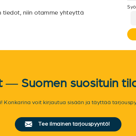
Syö
n tiedot, niin otamme yhteyttä
et — Suomen suosituin til
sti! Konkarina voit kirjautua sisään ja täyttää tarjou
Tee ilmainen tarjouspyyntö!