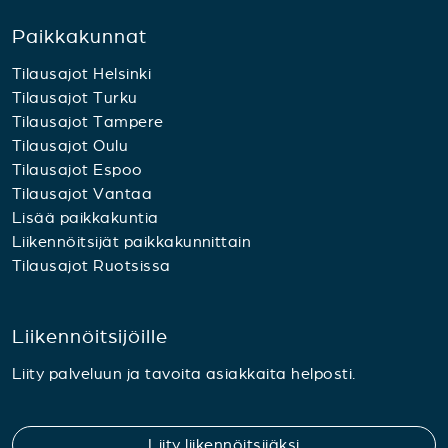
Paikkakunnat
Tilausajot Helsinki
Tilausajot Turku
Tilausajot Tampere
Tilausajot Oulu
Tilausajot Espoo
Tilausajot Vantaa
Lisää paikkakuntia
Liikennöitsijät paikkakunnittain
Tilausajot Ruotsissa
Liikennöitsijöille
Liity palveluun ja tavoita asiakkaita helposti.
Liity liikennöitsijäksi