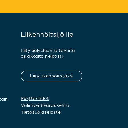
Liikennöitsijöille
Liity palveluun ja tavoita
asiakkaita helposti.
Liity liikennöitsijäksi
Käyttöehdot
tain
Välimyyntivarausehto
Tietosuojaseloste