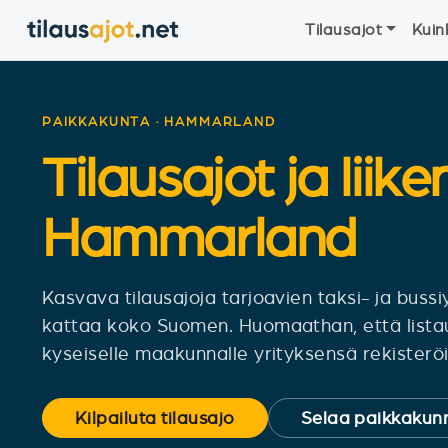
Tilausajot
Kuin
PAIKKAKUNTA · HAMMARLAND
Tilausajot ja liike
Hammarland
Kasvava tilausajoja tarjoavien taksi- ja bus
kattaa koko Suomen. Huomaathan, että lista
kyseiselle maakunnalle yrityksensä rekisteröit
Kilpailuta tilausajo
Selaa paikkakunn