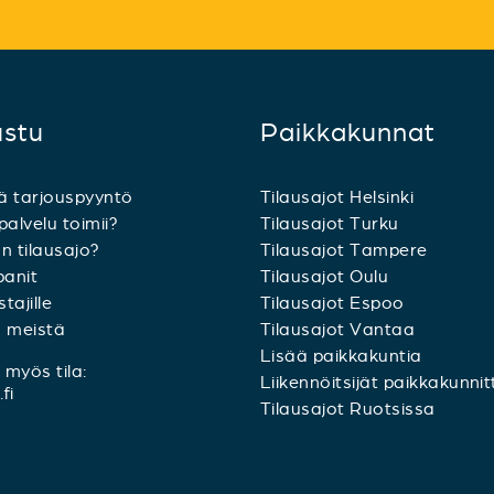
ustu
Paikkakunnat
ä tarjouspyyntö
Tilausajot Helsinki
palvelu toimii?
Tilausajot Turku
n tilausajo?
Tilausajot Tampere
anit
Tilausajot Oulu
tajille
Tilausajot Espoo
a meistä
Tilausajot Vantaa
Lisää paikkakuntia
myös tila:
Liikennöitsijät paikkakunnit
fi
Tilausajot Ruotsissa