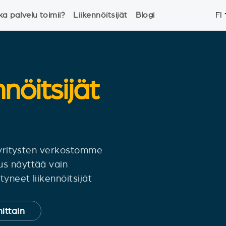
ka palvelu toimii?
Liikennöitsijät
Blogi
FI
nnöitsijät
siyritysten verkostomme
us näyttää vain
yneet liikennöitsijät
ittain