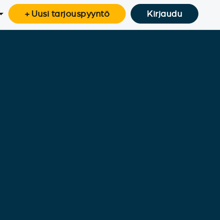
+ Uusi tarjouspyyntö
Kirjaudu