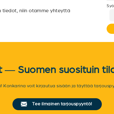
Syö
n tiedot, niin otamme yhteyttä
et — Suomen suosituin til
sti! Konkarina voit kirjautua sisään ja täyttää tarjou
Tee ilmainen tarjouspyyntö!