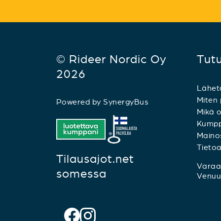
© Rideer Nordic Oy
Tut
2026
Lähet
Miten 
Powered by
SynergyBus
Mikä o
Kumpp
Mainos
Tieto
Tilausajot.net
Varaa 
somessa
Venuu.