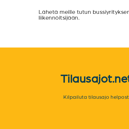
Lähetä meille tutun bussiyritykse
liikennöitsijään.
Tilausajot.n
Kilpailuta tilausajo helpo