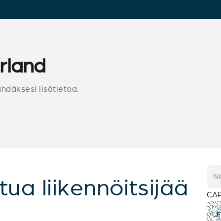
rland
ähdäksesi lisätietoa.
tua liikennöitsijää
CA