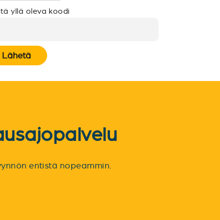
tä yllä oleva koodi
Lähetä
ausajopalvelu
spyynnön entistä nopeammin.