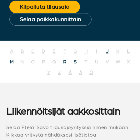
Kilpailuta tilausajo
Selaa paikkakunnittain
A
B
C
D
E
F
G
H
I
J
K
L
M
N
O
P
Q
R
S
T
U
V
W
X
Y
Z
Å
Ä
Ö
Liikennöitsijät aakkosittain
Selaa Etelä-Savo tilausajoyrityksiä nimen mukaan.
Klikkaa yritystä nähdäksesi lisätietoa