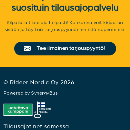
suosituin tilausajopalvelu
Kilpailuta tilausajo helposti! Konkarina voit kirjautua
sisään ja täyttää tarjouspyynnön entistä nopeammin.
Tee ilmainen tarjouspyyntö!
© Rideer Nordic Oy 2026
Powered by
SynergyBus
Tilausajot.net somessa