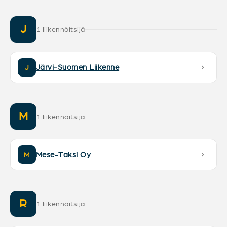
J
1 liikennöitsijä
Järvi-Suomen Liikenne
J
M
1 liikennöitsijä
Mese-Taksi Oy
M
R
1 liikennöitsijä