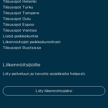
Tilausajot Helsinki
Tilausajot Turku
Tilausajot Tampere
Tilausajot Oulu
Tilausajot Espoo
Tilausajot Vantaa
Lisää paikkakuntia
Liikennöitsijät paikkakunnittain
Tilausajot Ruotsissa
Liikennöitsijöille
Liity palveluun ja tavoita asiakkaita helposti.
Liity liikennöitsijäksi