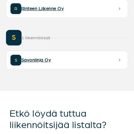
Rinteen Liikenne Oy
R
S
1 liikennöitsijä
Savonlinja Oy
S
Etkö löydä tuttua
liikennöitsijää listalta?