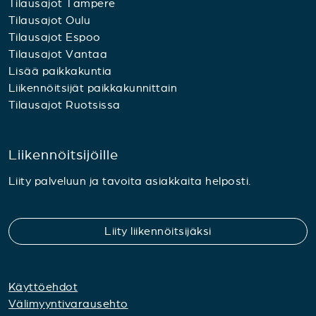
Tilausajot Tampere
Tilausajot Oulu
Tilausajot Espoo
Tilausajot Vantaa
Lisää paikkakuntia
Liikennöitsijät paikkakunnittain
Tilausajot Ruotsissa
Liikennöitsijöille
Liity palveluun ja tavoita asiakkaita helposti.
Liity liikennöitsijäksi
Käyttöehdot
Välimyyntivarausehto