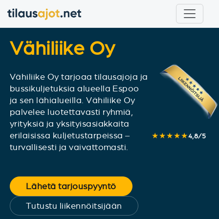
Vähiliike Oy
Vähiliike Oy tarjoaa tilausajoja ja
bussikuljetuksia alueella Espoo
ja sen lähialueilla. Vähiliike Oy
palvelee luotettavasti ryhmiä,
yrityksiä ja yksityisasiakkaita
erilaisissa kuljetustarpeissa –
★★★★★
4,8
/
5
turvallisesti ja vaivattomasti.
Lähetä tarjouspyyntö
Tutustu liikennöitsijään