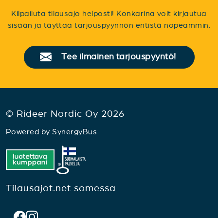
Kilpailuta tilausajo helposti! Konkarina voit kirjautua
sisään ja täyttää tarjouspyynnön entistä nopeammin.
Tee ilmainen tarjouspyyntö!
© Rideer Nordic Oy 2026
Powered by
SynergyBus
Tilausajot.net somessa