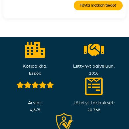
Täytä matkan tiedot
Kotipaikka:
Liittynyt palveluun:
Espoo
2018
Arviot:
Jätetyt tarjoukset:
4,8
/
5
20 768