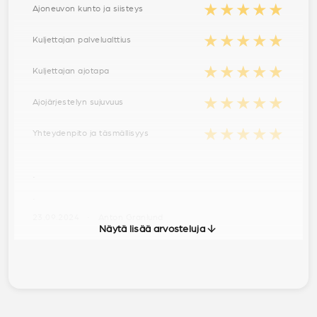
★★★★★
Ajoneuvon kunto ja siisteys
★★★★★
Kuljettajan palvelualttius
★★★★★
Kuljettajan ajotapa
★★★★★
Ajojärjestelyn sujuvuus
★★★★★
Yhteydenpito ja täsmällisyys
.
.
23.09.2024 · Anton Granlund
Näytä lisää arvosteluja