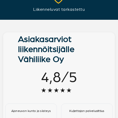
Liikenneluvat tarkastettu
Asiakasarviot
liikennöitsijälle
Vähiliike Oy
4,8
/
5
★★★★★
Ajoneuvon kunto ja siisteys
Kuljettajan palvelualttius