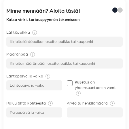
Minne mennään? Aloita tästä!
Katso vinkit tarjouspyynnön tekemiseen
Lähtöpaikka
?
Määränpää
?
Lähtöpäivä ja -aika
?
Kuljetus on
yhdensuuntainen vienti
?
Paluulähtö kohteesta
Arvioitu henkilömäärä
?
?