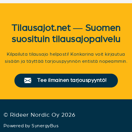
Tilausajot.net — Suomen
suosituin tilausajopalvelu
Kilpailuta tilausajo helposti! Konkarina voit kirjautua
sisään ja täyttää tarjouspyynnön entistä nopeammin.
Tee ilmainen tarjouspyyntö!
© Rideer Nordic Oy 2026
Powered by
SynergyBus