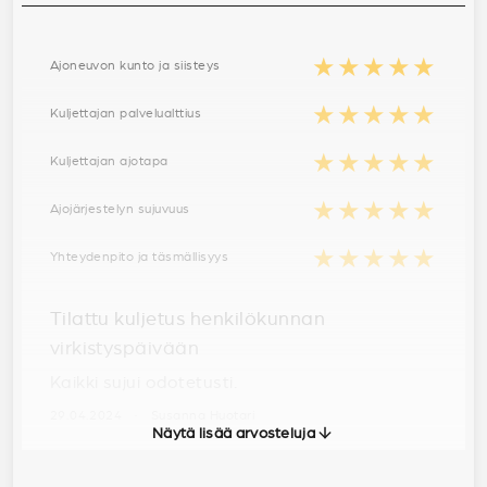
★★★★★
Ajoneuvon kunto ja siisteys
★★★★★
Kuljettajan palvelualttius
★★★★★
Kuljettajan ajotapa
★★★★★
Ajojärjestelyn sujuvuus
★★★★★
Yhteydenpito ja täsmällisyys
Tilattu kuljetus henkilökunnan
virkistyspäivään
Kaikki sujui odotetusti.
29.04.2024 · Susanna Huotari
Näytä lisää arvosteluja