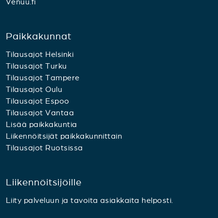
Venuu.fi
Paikkakunnat
Tilausajot Helsinki
Tilausajot Turku
Tilausajot Tampere
Tilausajot Oulu
Tilausajot Espoo
Tilausajot Vantaa
Lisää paikkakuntia
Liikennöitsijät paikkakunnittain
Tilausajot Ruotsissa
Liikennöitsijöille
Liity palveluun ja tavoita asiakkaita helposti.