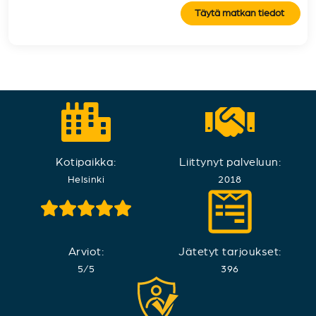
Täytä matkan tiedot
Kotipaikka:
Liittynyt palveluun:
Helsinki
2018
Arviot:
Jätetyt tarjoukset:
5
/
5
396