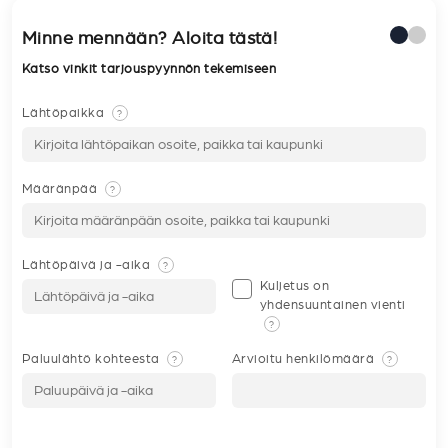
Minne mennään? Aloita tästä!
Katso vinkit tarjouspyynnön tekemiseen
Lähtöpaikka
?
Määränpää
?
Lähtöpäivä ja -aika
?
Kuljetus on
yhdensuuntainen vienti
?
Paluulähtö kohteesta
Arvioitu henkilömäärä
?
?