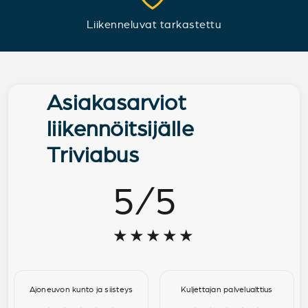
Liikenneluvat tarkastettu
Asiakasarviot
liikennöitsijälle
Triviabus
5
/
5
★★★★★
Ajoneuvon kunto ja siisteys
Kuljettajan palvelualttius