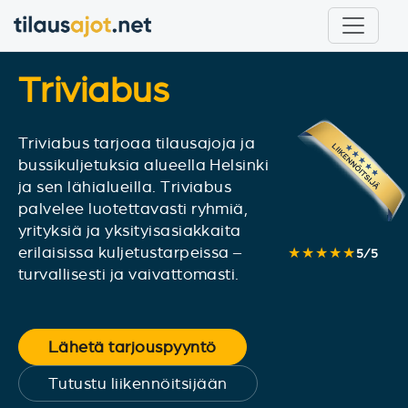
Triviabus
Triviabus tarjoaa tilausajoja ja
bussikuljetuksia alueella Helsinki
ja sen lähialueilla. Triviabus
palvelee luotettavasti ryhmiä,
yrityksiä ja yksityisasiakkaita
erilaisissa kuljetustarpeissa –
★★★★★
5
/
5
turvallisesti ja vaivattomasti.
Lähetä tarjouspyyntö
Tutustu liikennöitsijään