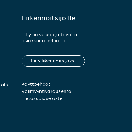
Liikennöitsijöille
Liity palveluun ja tavoita
asiakkaita helposti.
Liity liikennöitsijäksi
Käyttöehdot
tain
Välimyyntivarausehto
Tietosuojaseloste