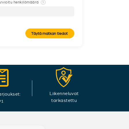
rvioitu henkilömäärä
?
Täytä matkan tiedot
Liikenneluvat
arjoukset:
tarkastettu
91