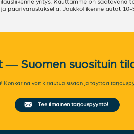
ilausliikenne yritys. Kauttamme on saatavana ta
- ja paarivarustuksella. Joukkoliikenne autot 10-
et — Suomen suosituin til
sti! Konkarina voit kirjautua sisään ja täyttää tarjou
Tee ilmainen tarjouspyyntö!