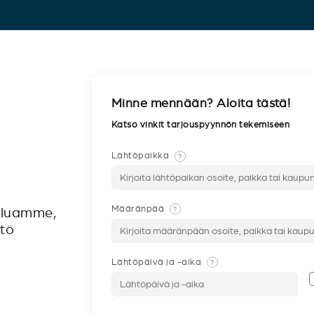
Minne mennään? Aloita tästä!
Katso vinkit tarjouspyynnön tekemiseen
Lähtöpaikka
?
Määränpää
?
veluamme,
ntö
Lähtöpäivä ja -aika
?