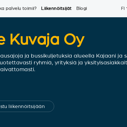
ka palvelu toimii?
Liikennöitsijät
Blogi
FI
ne Kuvaja Oy
ausajoja ja bussikuljetuksia alueella Kajaani ja se
otettavasti ryhmiä, yrityksiä ja yksityisasiakkait
 vaivattomasti.
stu liikennöitsijään