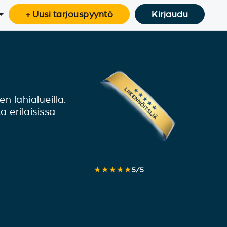
+ Uusi tarjouspyyntö
Kirjaudu
n lähialueilla.
a erilaisissa
★★★★★
5
/
5