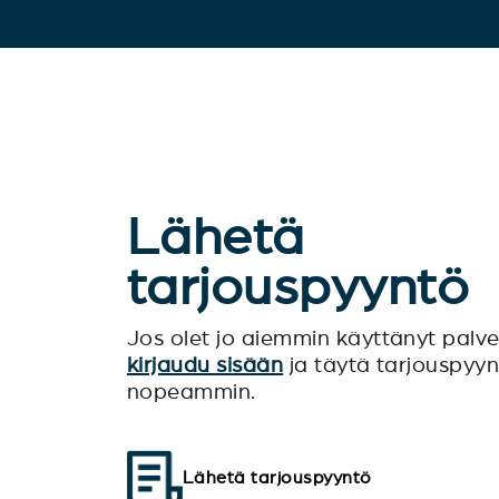
Lähetä
tarjouspyyntö
Jos olet jo aiemmin käyttänyt pal
kirjaudu sisään
ja täytä tarjouspyy
nopeammin.
Lähetä tarjouspyyntö