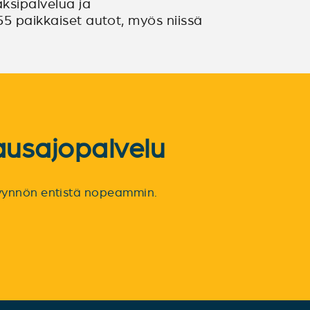
ksipalvelua ja
55 paikkaiset autot, myös niissä
ausajopalvelu
spyynnön entistä nopeammin.