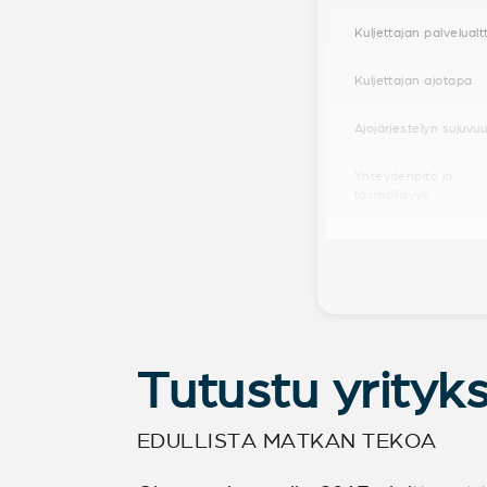
Kuljettajan palvelualt
Kuljettajan ajotapa
Ajojärjestelyn sujuvu
Yhteydenpito ja
täsmällisyys
Tutustu yrityk
EDULLISTA MATKAN TEKOA