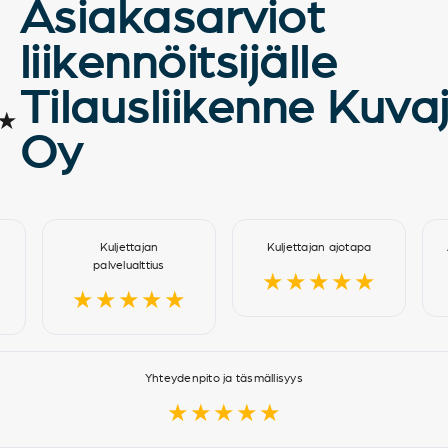
Asiakasarviot
liikennöitsijälle
Tilausliikenne Kuva
★
Oy
Kuljettajan
Kuljettajan ajotapa
palvelualttius
★★★★★
★★★★★
Yhteydenpito ja täsmällisyys
★★★★★