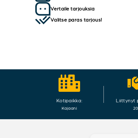
Vertaile tarjouksia
Valitse paras tarjous!
Kotipaikka:
Liittynyt
Kajaani
2