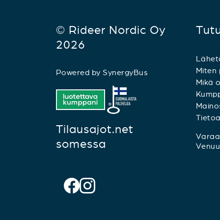
© Rideer Nordic Oy
Tut
2026
Lähet
Miten 
Powered by
SynergyBus
Mikä o
Kumpp
Mainos
Tieto
Tilausajot.net
Varaa 
somessa
Venuu.