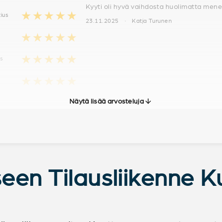
Kyyti oli hyvä vaihdosta huolimatta menen
★★★★★
tius
23.11.2025 · Katja Turunen
★★★★★
★★★★★
us
★★★★★
Näytä lisää arvosteluja
seen Tilausliikenne 