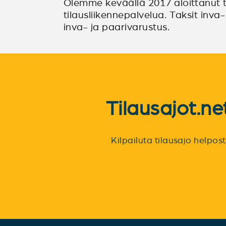
Olemme keväällä 2017 aloittanut t
tilausliikennepalvelua. Taksit inva
inva- ja paarivarustus.
Tilausajot.n
Kilpailuta tilausajo helpo