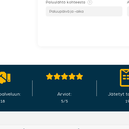
Paluulähtö kohteesta
A
?
 palveluun:
Arviot:
Jätetyt t
018
5
/
5
1