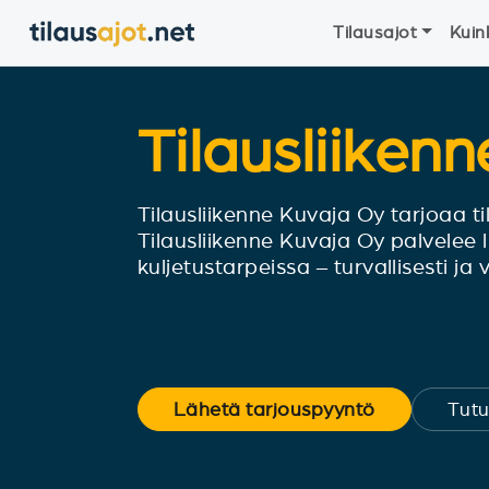
Tilausajot
Kuin
Tilausliiken
Tilausliikenne Kuvaja Oy tarjoaa til
Tilausliikenne Kuvaja Oy palvelee lu
kuljetustarpeissa – turvallisesti ja
Lähetä tarjouspyyntö
Tutu