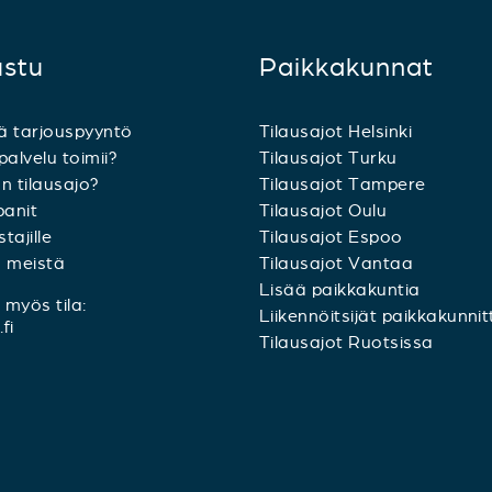
ustu
Paikkakunnat
ä tarjouspyyntö
Tilausajot Helsinki
palvelu toimii?
Tilausajot Turku
n tilausajo?
Tilausajot Tampere
anit
Tilausajot Oulu
tajille
Tilausajot Espoo
a meistä
Tilausajot Vantaa
Lisää paikkakuntia
myös tila:
Liikennöitsijät paikkakunnit
fi
Tilausajot Ruotsissa