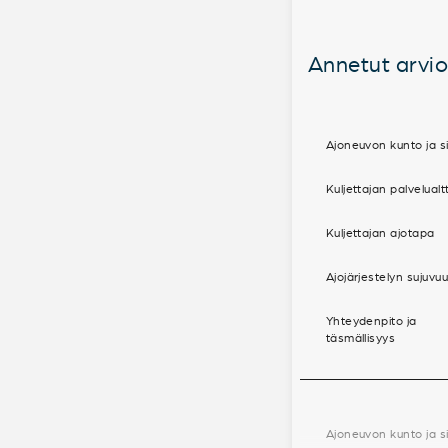
Annetut arviot
Ajoneuvon kunto ja si
Kuljettajan palvelualt
Kuljettajan ajotapa
Ajojärjestelyn sujuvu
Yhteydenpito ja
täsmällisyys
Ajoneuvon kunto ja si