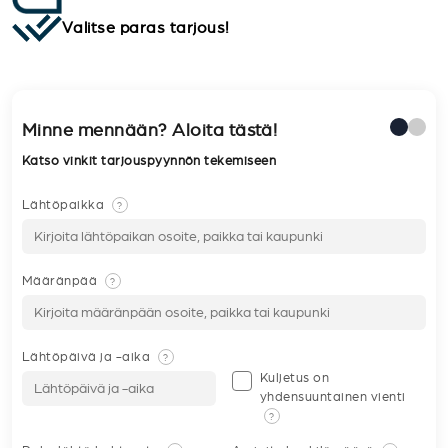
Valitse paras tarjous!
Minne mennään? Aloita tästä!
Katso vinkit tarjouspyynnön tekemiseen
Lähtöpaikka
?
Määränpää
?
Lähtöpäivä ja -aika
?
Kuljetus on
yhdensuuntainen vienti
?