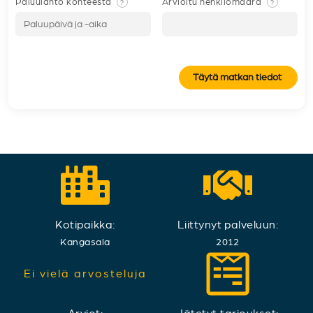
Paluulähtö kohteesta
Arvioitu henkilömäärä
?
?
Täytä matkan tiedot
Kotipaikka:
Liittynyt palveluun:
Kangasala
2012
Ei vielä arvosteluja