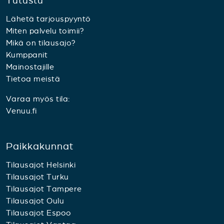
Tutustu
Lähetä tarjouspyyntö
Miten palvelu toimii?
Mikä on tilausajo?
Kumppanit
Mainostajille
Tietoa meistä
Varaa myös tila:
Venuu.fi
Paikkakunnat
Tilausajot Helsinki
Tilausajot Turku
Tilausajot Tampere
Tilausajot Oulu
Tilausajot Espoo