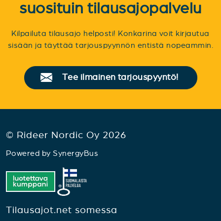
suosituin tilausajopalvelu
Kilpailuta tilausajo helposti! Konkarina voit kirjautua
sisään ja täyttää tarjouspyynnön entistä nopeammin.
Tee ilmainen tarjouspyyntö!
© Rideer Nordic Oy 2026
Powered by
SynergyBus
Tilausajot.net somessa