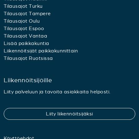
Tilausajot Turku
Tilausajot Tampere
Tilausajot Oulu
Tilausajot Espoo
Tilausajot Vantaa
Lisää paikkakuntia
Liikennöitsijät paikkakunnittain
Tilausajot Ruotsissa
Liikennöitsijöille
Liity palveluun ja tavoita asiakkaita helposti.
Liity liikennöitsijäksi
Käyttöehdot