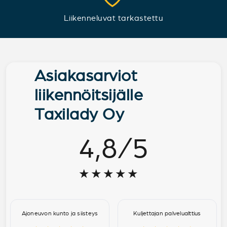
Liikenneluvat tarkastettu
Asiakasarviot
liikennöitsijälle
Taxilady Oy
4,8
/
5
★★★★★
Ajoneuvon kunto ja siisteys
Kuljettajan palvelualttius