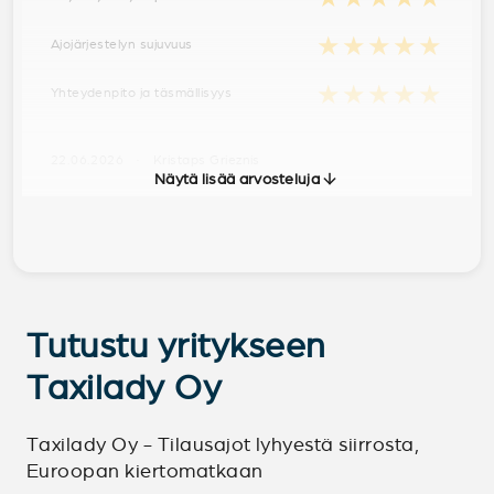
★★★★★
Ajojärjestelyn sujuvuus
★★★★★
Yhteydenpito ja täsmällisyys
22.06.2026 · Kristaps Grieznis
Näytä lisää arvosteluja
Tutustu yritykseen
Taxilady Oy
Taxilady Oy - Tilausajot lyhyestä siirrosta,
Euroopan kiertomatkaan