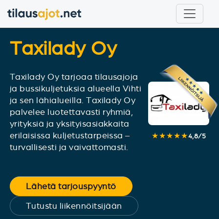
Taxilady Oy
Taxilady Oy tarjoaa tilausajoja
ja bussikuljetuksia alueella Vihti
ja sen lähialueilla. Taxilady Oy
palvelee luotettavasti ryhmiä,
yrityksiä ja yksityisasiakkaita
erilaisissa kuljetustarpeissa –
★★★★★
4,8
/
5
turvallisesti ja vaivattomasti.
Lähetä tarjouspyyntö
Tutustu liikennöitsijään