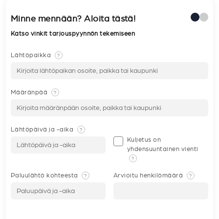
Minne mennään? Aloita tästä!
Katso vinkit tarjouspyynnön tekemiseen
Lähtöpaikka
?
Määränpää
?
Lähtöpäivä ja -aika
?
Kuljetus on
yhdensuuntainen vienti
?
Paluulähtö kohteesta
Arvioitu henkilömäärä
?
?