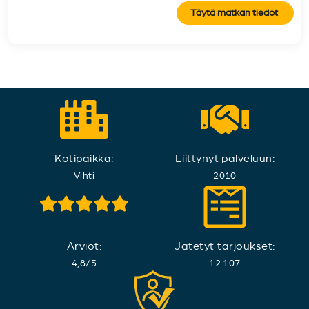
Täytä matkan tiedot
Kotipaikka:
Liittynyt palveluun:
Vihti
2010
Arviot:
Jätetyt tarjoukset:
4,8
/
5
12 107