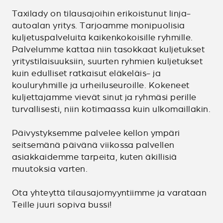
Taxilady on tilausajoihin erikoistunut linja-
autoalan yritys. Tarjoamme monipuolisia
kuljetuspalveluita kaikenkokoisille ryhmille.
Palvelumme kattaa niin tasokkaat kuljetukset
yritystilaisuuksiin, suurten ryhmien kuljetukset
kuin edulliset ratkaisut eläkeläis- ja
kouluryhmille ja urheiluseuroille. Kokeneet
kuljettajamme vievät sinut ja ryhmäsi perille
turvallisesti, niin kotimaassa kuin ulkomaillakin.
Päivystyksemme palvelee kellon ympäri
seitsemänä päivänä viikossa palvellen
asiakkaidemme tarpeita, kuten äkillisiä
muutoksia varten.
Ota yhteyttä tilausajomyyntiimme ja varataan
Teille juuri sopiva bussi!