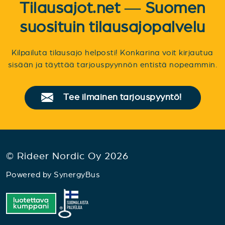
Tilausajot.net — Suomen
suosituin tilausajopalvelu
Kilpailuta tilausajo helposti! Konkarina voit kirjautua
sisään ja täyttää tarjouspyynnön entistä nopeammin.
Tee ilmainen tarjouspyyntö!
© Rideer Nordic Oy 2026
Powered by
SynergyBus