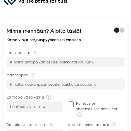
Valitse paras tarjous!
Minne mennään? Aloita tästä!
Katso vinkit tarjouspyynnön tekemiseen
Lähtöpaikka
?
Määränpää
?
Lähtöpäivä ja -aika
?
Kuljetus on
yhdensuuntainen vienti
?
Paluulähtö kohteesta
Arvioitu henkilömäärä
?
?