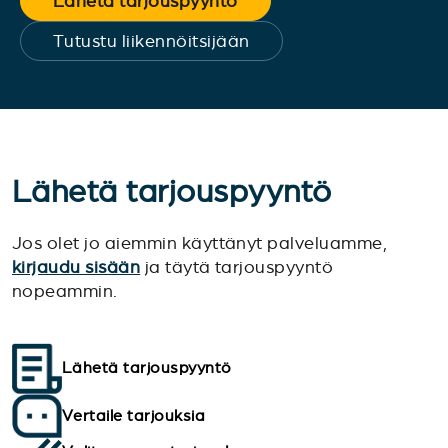
Lähetä tarjouspyyntö
Tutustu liikennöitsijään
Lähetä tarjouspyyntö
Jos olet jo aiemmin käyttänyt palveluamme,
kirjaudu sisään
ja täytä tarjouspyyntö
nopeammin.
Lähetä tarjouspyyntö
Vertaile tarjouksia