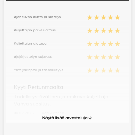
★★★★★
Ajoneuvon kunto ja siisteys
★★★★★
Kuljettajan palvelualttius
★★★★★
Kuljettajan ajotapa
★★★★★
Ajojärjestelyn sujuvuus
★★★★★
Yhteydenpito ja täsmällisyys
Kyyti Pertunmaalta
Todella ystävällinen ja mukava kuljettaja.
Vahva suositus.
06.07.2025 · Kati Pietinen
Näytä lisää arvosteluja