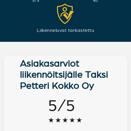
5
/
5
40
Liikenneluvat tarkastettu
Asiakasarviot
liikennöitsijälle Taksi
Petteri Kokko Oy
5
/
5
★★★★★