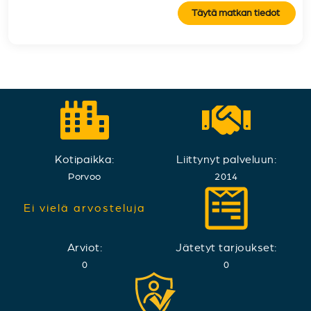
Täytä matkan tiedot
Kotipaikka:
Liittynyt palveluun:
Porvoo
2014
Ei vielä arvosteluja
Arviot:
Jätetyt tarjoukset:
0
0