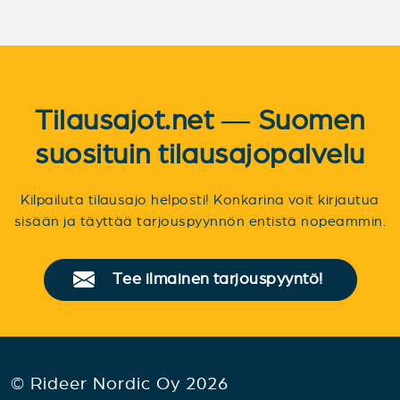
Tilausajot.net — Suomen
suosituin tilausajopalvelu
Kilpailuta tilausajo helposti! Konkarina voit kirjautua
sisään ja täyttää tarjouspyynnön entistä nopeammin.
Tee ilmainen tarjouspyyntö!
© Rideer Nordic Oy 2026