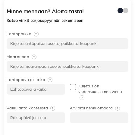
Minne mennään? Aloita tästä!
Katso vinkit tarjouspyynnön tekemiseen
Lähtöpaikka
?
Määränpää
?
Lähtöpäivä ja -aika
?
Kuljetus on
yhdensuuntainen vienti
?
Paluulähtö kohteesta
Arvioitu henkilömäärä
?
?