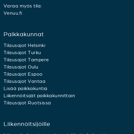
Varaa myös tila:
Venuu.fi
Paikkakunnat
Tilausajot Helsinki
Tilausajot Turku
Tilausajot Tampere
Tilausajot Oulu
Tilausajot Espoo
Tilausajot Vantaa
Lisää paikkakuntia
Liikennöitsijät paikkakunnittain
Tilausajot Ruotsissa
Liikennöitsijöille