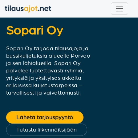
Sopari Oy
Sopari Oy tarjoaa tilausajoja ja
bussikuljetuksia alueella Porvoo
ja sen lähialueilla. Sopari Oy
palvelee luotettavasti ryhmiä,
yrityksiä ja yksityisasiakkaita
erilaisissa kuljetustarpeissa –
turvallisesti ja vaivattomasti.
Lähetä tarjouspyyntö
Tutustu liikennöitsijään