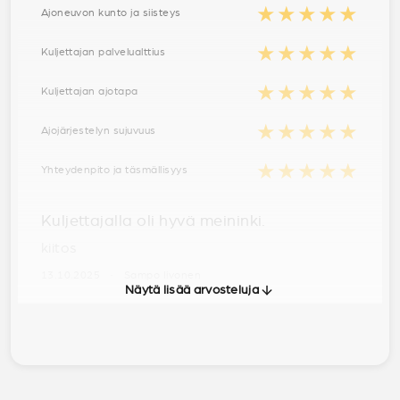
★★★★★
Ajoneuvon kunto ja siisteys
★★★★★
Kuljettajan palvelualttius
★★★★★
Kuljettajan ajotapa
★★★★★
Ajojärjestelyn sujuvuus
★★★★★
Yhteydenpito ja täsmällisyys
Kuljettajalla oli hyvä meininki.
kiitos
13.10.2025 · Sampo Iivonen
Näytä lisää arvosteluja