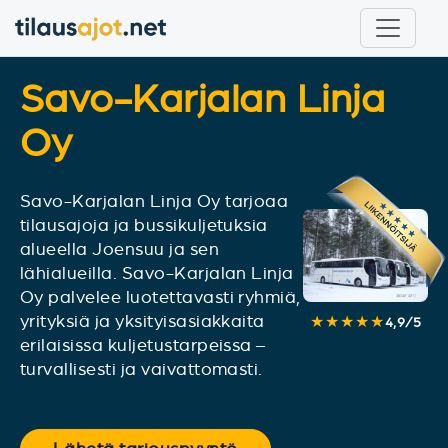
Savo-Karjalan Linja
Oy
Savo-Karjalan Linja Oy tarjoaa
tilausajoja ja bussikuljetuksia
alueella Joensuu ja sen
lähialueilla. Savo-Karjalan Linja
Oy palvelee luotettavasti ryhmiä,
yrityksiä ja yksityisasiakkaita
★★★★★
4,9
/
5
erilaisissa kuljetustarpeissa –
turvallisesti ja vaivattomasti.