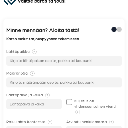
Valitse paras tarjous!
Minne mennään? Aloita tästä!
Katso vinkit tarjouspyynnön tekemiseen
Lähtöpaikka
?
Määränpää
?
Lähtöpäivä ja -aika
?
Kuljetus on
yhdensuuntainen vienti
?
Paluulähtö kohteesta
Arvioitu henkilömäärä
?
?