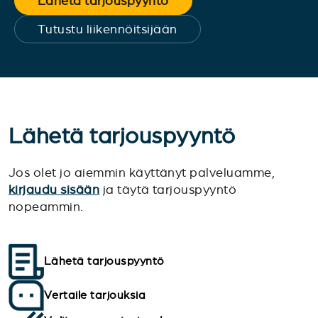
Lähetä tarjouspyyntö
Tutustu liikennöitsijään
Lähetä tarjouspyyntö
Jos olet jo aiemmin käyttänyt palveluamme,
kirjaudu sisään
ja täytä tarjouspyyntö
nopeammin.
Lähetä tarjouspyyntö
Vertaile tarjouksia