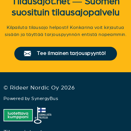
Tilausajot.net — Suomen
suosituin tilausajopalvelu
Kilpailuta tilausajo helposti! Konkarina voit kirjautua
sisään ja täyttää tarjouspyynnön entistä nopeammin.
Tee ilmainen tarjouspyyntö!
© Rideer Nordic Oy 2026
Powered by
SynergyBus