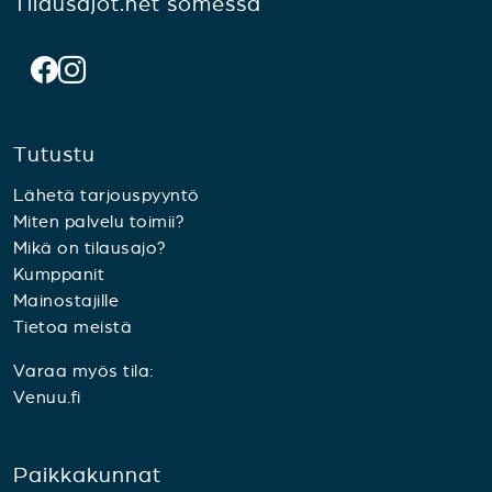
Tilausajot.net somessa
Tutustu
Lähetä tarjouspyyntö
Miten palvelu toimii?
Mikä on tilausajo?
Kumppanit
Mainostajille
Tietoa meistä
Varaa myös tila:
Venuu.fi
Paikkakunnat