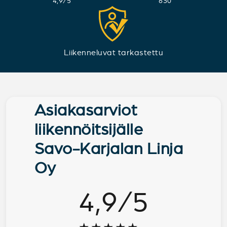
4,9
/
5
630
Liikenneluvat tarkastettu
Asiakasarviot
liikennöitsijälle
Savo-Karjalan Linja
Oy
4,9
/
5