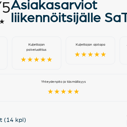
Asiakasarviot
/
5
liikennöitsijälle Sa
★
Kuljettajan
Kuljettajan ajotapa
palvelualttius
★★★★★
★★★★★
Yhteydenpito ja täsmällisyys
★★★★★
t (14 kpl)