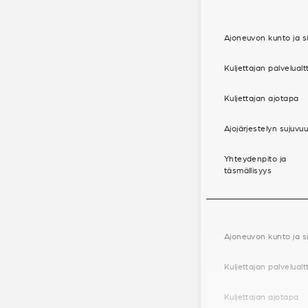
Ajoneuvon kunto ja si
Kuljettajan palvelualt
Kuljettajan ajotapa
Ajojärjestelyn sujuvu
Yhteydenpito ja
täsmällisyys
Ajoneuvon kunto ja si
Kuljettajan palvelualt
Kuljettajan ajotapa