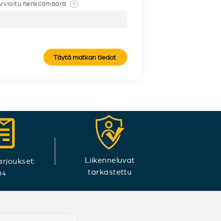
rvioitu henkilömäärä
?
Täytä matkan tiedot
Liikenneluvat
arjoukset:
tarkastettu
04