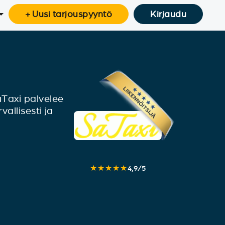
+ Uusi tarjouspyyntö
Kirjaudu
SaTaxi palvelee
vallisesti ja
★★★★★
4,9
/
5