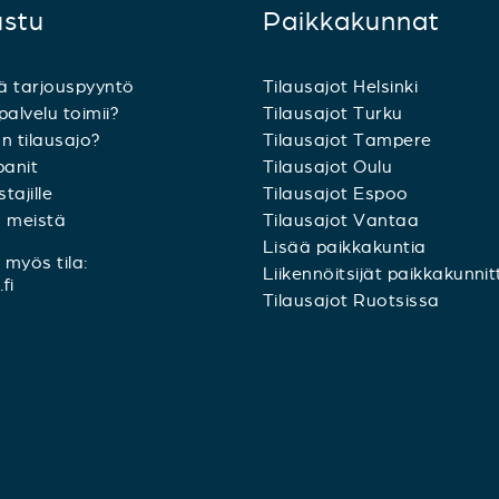
ustu
Paikkakunnat
ä tarjouspyyntö
Tilausajot Helsinki
palvelu toimii?
Tilausajot Turku
n tilausajo?
Tilausajot Tampere
anit
Tilausajot Oulu
tajille
Tilausajot Espoo
a meistä
Tilausajot Vantaa
Lisää paikkakuntia
myös tila:
Liikennöitsijät paikkakunnit
fi
Tilausajot Ruotsissa