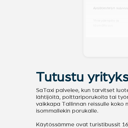
Ajojärjestelyn sujuvu
Yhteydenpito ja
täsmällisyys
Tutustu yrityk
SaTaxi palvelee, kun tarvitset luot
lähtijöitä, polttariporukoita tai 
vaikkapa Tallinnan reissulle koko 
isommallekin porukalle.
Käytössämme ovat turistibussit 16-