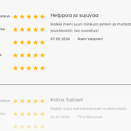
Helppoa ja sujuvaa
★★★★★
isteys
Kaikki meni juuri niinkuin pitikin ja mutk
★★★★★
tius
joustavasti. Iso suositus!
07.05.2026 · Rami Varjonen
★★★★★
★★★★★
us
★★★★★
Kiitos Sataxi!
★★★★★
isteys
Kaikki sujui kertakaikkisen mallikkaasti.
★★★★★
tius
01.07.2024 · Tina Wessman
★★★★★