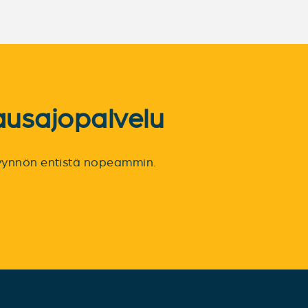
ausajopalvelu
spyynnön entistä nopeammin.