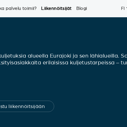
ka palvelu toimii?
Liikennöitsijät
Blogi
FI
uljetuksia alueella Eurajoki ja sen lähialueilla. 
sityisasiakkaita erilaisissa kuljetustarpeissa – tur
stu liikennöitsijään