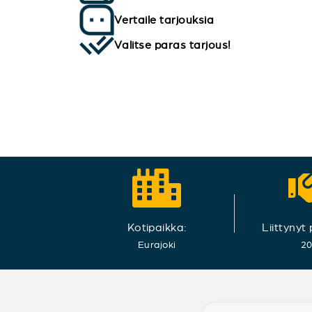
Vertaile tarjouksia
Valitse paras tarjous!
Kotipaikka:
Liittynyt
Eurajoki
2