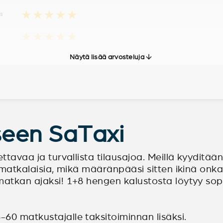
★★★★★
us
★★★★★
Näytä lisää arvosteluja
seen SaTaxi
ettavaa ja turvallista tilausajoa. Meillä kyyditää
työmatkalaisia, mikä määränpääsi sitten ikinä onk
matkan ajaksi! 1+8 hengen kalustosta löytyy sopiv
60 matkustajalle taksitoiminnan lisäksi.