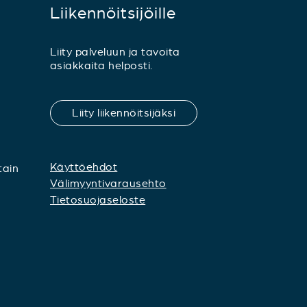
Liikennöitsijöille
Liity palveluun ja tavoita
asiakkaita helposti.
Liity liikennöitsijäksi
Käyttöehdot
tain
Välimyyntivarausehto
Tietosuojaseloste