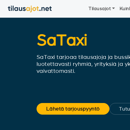
Tilausajot
Kuin
SaTaxi
SaTaxi tarjoaa tilausajoja ja bussik
luotettavasti ryhmiä, yrityksiä ja yk
vaivattomasti.
Lähetä tarjouspyyntö
Tutu