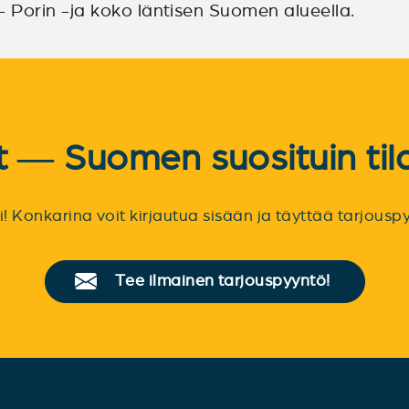
Porin -ja koko läntisen Suomen alueella.
et — Suomen suosituin til
sti! Konkarina voit kirjautua sisään ja täyttää tarjou
Tee ilmainen tarjouspyyntö!