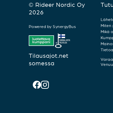
© Rideer Nordic Oy
Tut
2026
Lähet
Miten 
Powered by
SynergyBus
Mikä o
Kumpp
Mainos
Tieto
Tilausajot.net
Varaa 
somessa
Venuu.