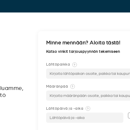
Minne mennään? Aloita tästä!
Katso vinkit tarjouspyynnön tekemiseen
Lähtöpaikka
?
Määränpää
?
veluamme,
ntö
Lähtöpäivä ja -aika
?