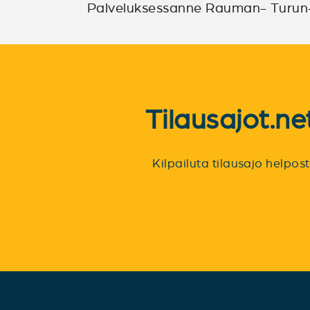
Palveluksessanne Rauman- Turun- 
Tilausajot.n
Kilpailuta tilausajo helpo