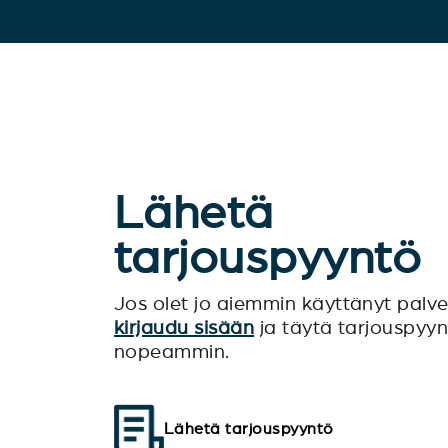
Lähetä
tarjouspyyntö
Jos olet jo aiemmin käyttänyt pal
kirjaudu sisään
ja täytä tarjouspyy
nopeammin.
Lähetä tarjouspyyntö