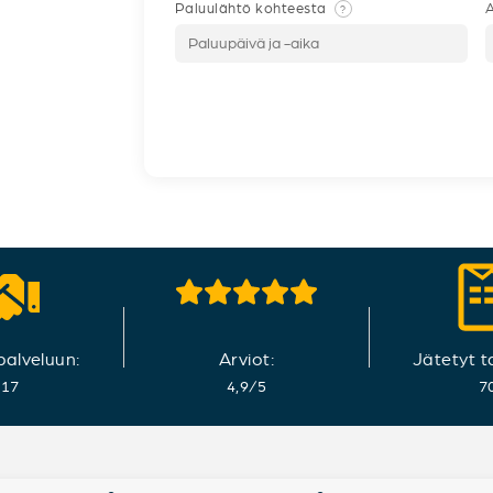
Paluulähtö kohteesta
A
?
 palveluun:
Arviot:
Jätetyt t
017
4,9
/
5
7