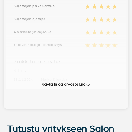
★★★★★
Kuljettajan palvelualttius
★★★★★
Kuljettajan ajotapa
★★★★★
Ajojärjestelyn sujuvuus
★★★★★
Yhteydenpito ja täsmällisyys
Kaikki toimi sovitusti.
Kiitos
13.11.2024 · Marko Siljander
Näytä lisää arvosteluja
Tutustu yritykseen Salon