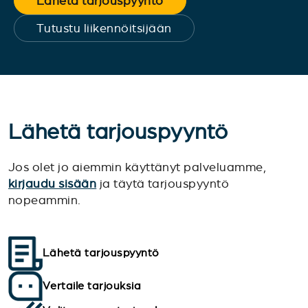
Lähetä tarjouspyyntö
Tutustu liikennöitsijään
Lähetä tarjouspyyntö
Jos olet jo aiemmin käyttänyt palveluamme,
kirjaudu sisään
ja täytä tarjouspyyntö
nopeammin.
Lähetä tarjouspyyntö
Vertaile tarjouksia