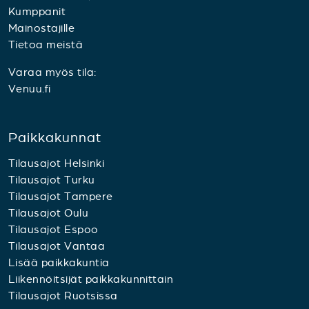
Kumppanit
Mainostajille
Tietoa meistä
Varaa myös tila:
Venuu.fi
Paikkakunnat
Tilausajot Helsinki
Tilausajot Turku
Tilausajot Tampere
Tilausajot Oulu
Tilausajot Espoo
Tilausajot Vantaa
Lisää paikkakuntia
Liikennöitsijät paikkakunnittain
Tilausajot Ruotsissa