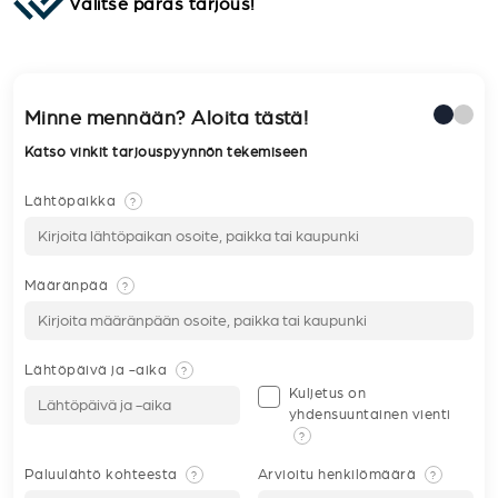
Valitse paras tarjous!
Minne mennään? Aloita tästä!
Katso vinkit tarjouspyynnön tekemiseen
Lähtöpaikka
?
Määränpää
?
Lähtöpäivä ja -aika
?
Kuljetus on
yhdensuuntainen vienti
?
Paluulähtö kohteesta
Arvioitu henkilömäärä
?
?