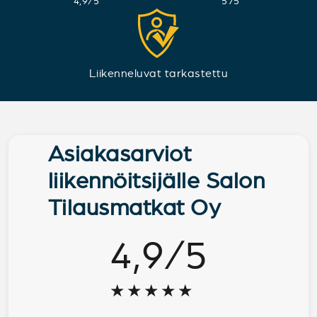
4,9
/
5
575
Liikenneluvat tarkastettu
Asiakasarviot
liikennöitsijälle Salon
Tilausmatkat Oy
4,9
/
5
★★★★★