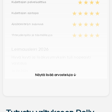
★★★★
Kuljettajan palvelualttius
★★★★★
Kuljettajan ajotapa
★★★★★
Ajojärjestelyn sujuvuus
★★★★★
Yhteydenpito ja täsmällisyys
Leimausleiri 2026
Hyvä kyyti ja lisäkysymyksiin tuli nopeasti
vastaus
16.06.2026 · Johanna Herrala
Näytä lisää arvosteluja