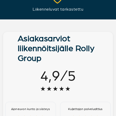
Liikenneluvat tarkastettu
Asiakasarviot
liikennöitsijälle Rolly
Group
4,9
/
5
★★★★★
Ajoneuvon kunto ja siisteys
Kuljettajan palvelualttius