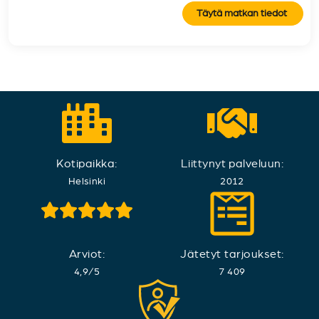
Täytä matkan tiedot
Kotipaikka:
Liittynyt palveluun:
Helsinki
2012
Arviot:
Jätetyt tarjoukset:
4,9
/
5
7 409