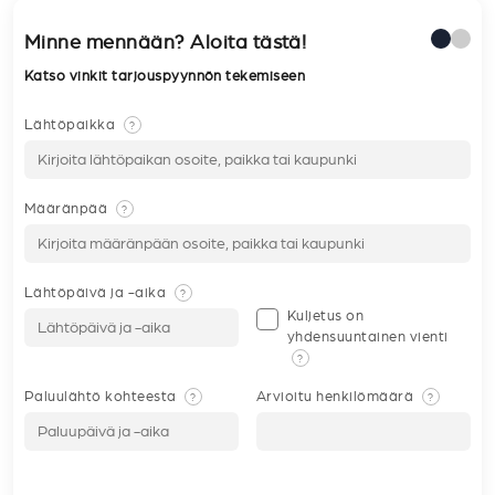
Minne mennään? Aloita tästä!
Katso vinkit tarjouspyynnön tekemiseen
Lähtöpaikka
?
Määränpää
?
Lähtöpäivä ja -aika
?
Kuljetus on
yhdensuuntainen vienti
?
Paluulähtö kohteesta
Arvioitu henkilömäärä
?
?