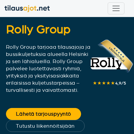
Rolly Group
Rolly Group tarjoaa tilausajoja ja
bussikuljetuksia alueella Helsinki
ja sen lähialueilla. Rolly Group
palvelee luotettavasti ryhmiä,
yrityksiä ja yksityisasiakkaita
erilaisissa kuljetustarpeissa –
★★★★★
4,9
/
5
turvallisesti ja vaivattomasti.
Lähetä tarjouspyyntö
Tutustu liikennöitsijään