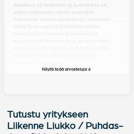
Ajoneuvo oli vanhahko ja kunnoltaan ok,
joskin tuulilasissa olevat suurehkot
halkeamat hieman epäilyttivät. Järjestelyt
olivat hyvin sujuvat ja matkan aikana
toiminta oli joustavaa ja täsmällistä.
Kuljettaja oli oikein mukava ja ystävällinen,
joskin kännykän käyttö ajon aikana ilman
handsfreetä oli epäammattimaista.
04.02.2024 · Olli-Pekka Salo
Näytä lisää arvosteluja
Tutustu yritykseen
Liikenne Liukko / Puhdas-