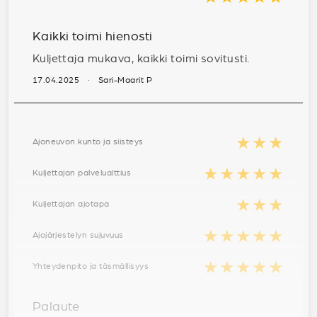
Kaikki toimi hienosti
Kuljettaja mukava, kaikki toimi sovitusti.
17.04.2025 · Sari-Maarit P
★★★
Ajoneuvon kunto ja siisteys
★★★★★
Kuljettajan palvelualttius
★★★
Kuljettajan ajotapa
★★★★★
Ajojärjestelyn sujuvuus
★★★★★
Yhteydenpito ja täsmällisyys
Palaute