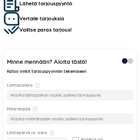
Lähetä tarjouspyyntö
Vertaile tarjouksia
Valitse paras tarjous!
Minne mennään? Aloita tästä!
Katso vinkit tarjouspyynnön tekemiseen
Lähtöpaikka
?
Määränpää
?
Lähtöpäivä ja -aika
?
Kuljetus on