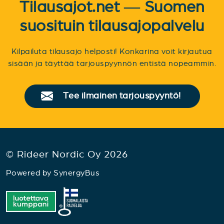
Tilausajot.net — Suomen
suosituin tilausajopalvelu
Kilpailuta tilausajo helposti! Konkarina voit kirjautua
sisään ja täyttää tarjouspyynnön entistä nopeammin.
Tee ilmainen tarjouspyyntö!
© Rideer Nordic Oy 2026
Powered by
SynergyBus