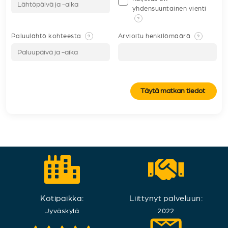
yhdensuuntainen vienti
?
Paluulähtö kohteesta
Arvioitu henkilömäärä
?
?
Täytä matkan tiedot
Kotipaikka:
Liittynyt palveluun:
Jyväskylä
2022