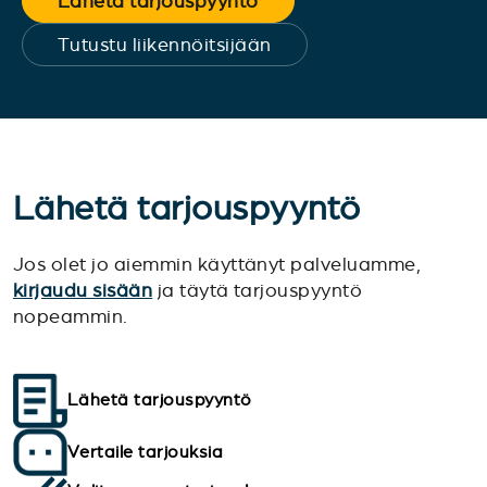
Lähetä tarjouspyyntö
Tutustu liikennöitsijään
Lähetä tarjouspyyntö
Jos olet jo aiemmin käyttänyt palveluamme,
kirjaudu sisään
ja täytä tarjouspyyntö
nopeammin.
Lähetä tarjouspyyntö
Vertaile tarjouksia