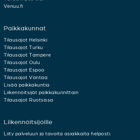
Venuu.fi
Paikkakunnat
Tilausajot Helsinki
Tilausajot Turku
Tilausajot Tampere
Tilausajot Oulu
Tilausajot Espoo
Tilausajot Vantaa
Lisää paikkakuntia
Liikennöitsijät paikkakunnittain
Tilausajot Ruotsissa
Liikennöitsijöille
Liity palveluun ja tavoita asiakkaita helposti.