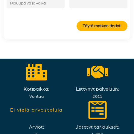
Täytä matkan tiedot
Kotipaikka:
Liittynyt palveluun:
Vantaa
2011
Ei vielä arvosteluja
Arviot:
Jätetyt tarjoukset: