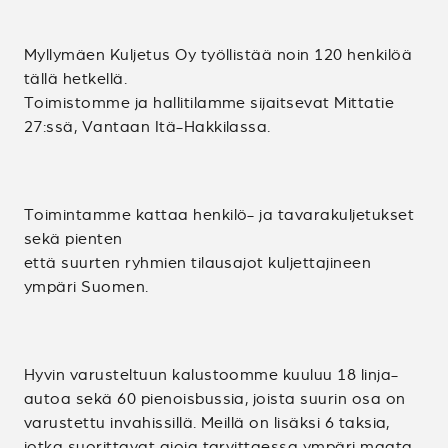
Myllymäen Kuljetus Oy työllistää noin 120 henkilöä
tällä hetkellä.
Toimistomme ja hallitilamme sijaitsevat Mittatie
27:ssä, Vantaan Itä-Hakkilassa.
Toimintamme kattaa henkilö- ja tavarakuljetukset
sekä pienten
että suurten ryhmien tilausajot kuljettajineen
ympäri Suomen.
Hyvin varusteltuun kalustoomme kuuluu 18 linja-
autoa sekä 60 pienoisbussia, joista suurin osa on
varustettu invahissillä. Meillä on lisäksi 6 taksia,
jotka suorittavat ajoja tarvittaessa ympäri maata.