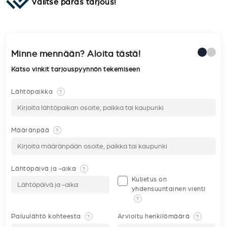
Valitse paras tarjous!
Minne mennään? Aloita tästä!
Katso vinkit tarjouspyynnön tekemiseen
Lähtöpaikka
?
Määränpää
?
Lähtöpäivä ja -aika
?
Kuljetus on
yhdensuuntainen vienti
?
Paluulähtö kohteesta
Arvioitu henkilömäärä
?
?