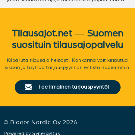
Tilausajot.net — Suomen
suosituin tilausajopalvelu
Kilpailuta tilausajo helposti! Konkarina voit kirjautua
sisään ja täyttää tarjouspyynnön entistä nopeammin.
Tee ilmainen tarjouspyyntö!
© Rideer Nordic Oy 2026
Powered by
SynergyBus