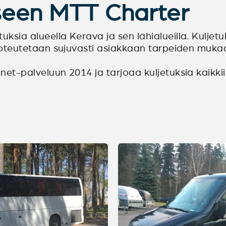
kseen MTT Charter
ksia alueella Kerava ja sen lähialueilla. Kuljetuks
ot toteutetaan sujuvasti asiakkaan tarpeiden muka
net-palveluun 2014 ja tarjoaa kuljetuksia kaikkiin e