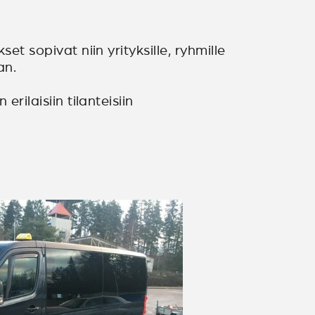
et sopivat niin yrityksille, ryhmille
an.
rilaisiin tilanteisiin