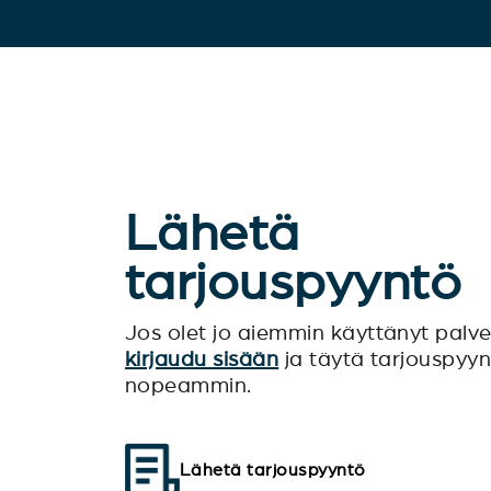
Lähetä
tarjouspyyntö
Jos olet jo aiemmin käyttänyt pal
kirjaudu sisään
ja täytä tarjouspyy
nopeammin.
Lähetä tarjouspyyntö