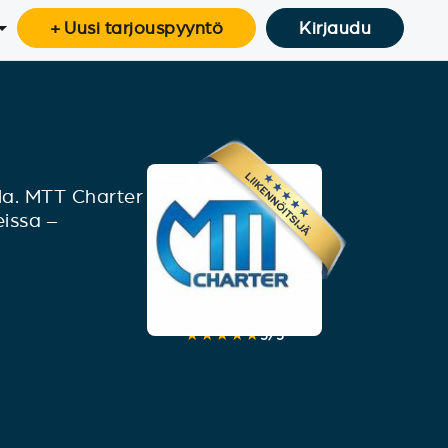
+ Uusi tarjouspyyntö
Kirjaudu
lla. MTT Charter
eissa –
★★★★★
5
/
5