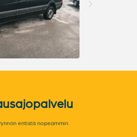
ausajopalvelu
spyynnön entistä nopeammin.