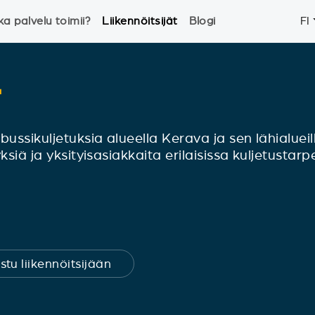
ka palvelu toimii?
Liikennöitsijät
Blogi
FI
r
bussikuljetuksia alueella Kerava ja sen lähialuei
ksiä ja yksityisasiakkaita erilaisissa kuljetustarp
stu liikennöitsijään