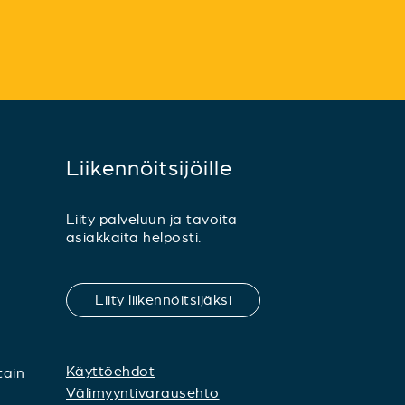
Liikennöitsijöille
Liity palveluun ja tavoita
asiakkaita helposti.
Liity liikennöitsijäksi
Käyttöehdot
tain
Välimyyntivarausehto