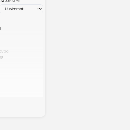
JÄRJESTYS
ä
tavaa
S!