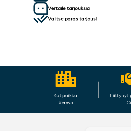
Vertaile tarjouksia
Valitse paras tarjous!
Kotipaikka:
Liittynyt
Kerava
2