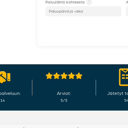
Paluulähtö kohteesta
A
?
 palveluun:
Arviot:
Jätetyt t
014
5
/
5
5