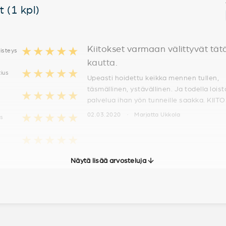
 (1 kpl)
Kiitokset varmaan välittyvät tät
★★★★★
isteys
kautta.
★★★★★
tius
Upeasti hoidettu keikka mennen tullen,
täsmällinen, ystävällinen. Ja todella lois
★★★★★
palvelua ihan yön tunneille saakka. KIITO
★★★★★
02.03.2020 · Marjatta Ukkola
us
★★★★★
Näytä lisää arvosteluja