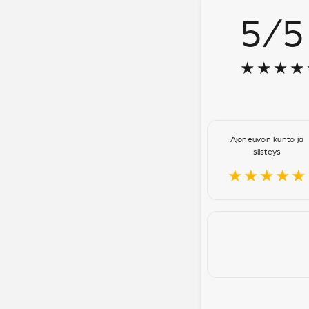
5
/
5
★★★★
Ajoneuvon kunto ja
siisteys
★★★★★