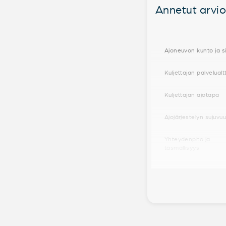
Annetut arviot
Ajoneuvon kunto ja si
Kuljettajan palvelualt
Kuljettajan ajotapa
Ajojärjestelyn sujuvu
Yhteydenpito ja
täsmällisyys