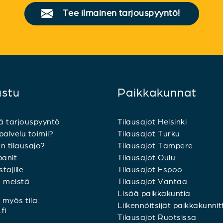
Tee ilmainen tarjouspyyntö!
ustu
Paikkakunnat
ä tarjouspyyntö
Tilausajot Helsinki
palvelu toimii?
Tilausajot Turku
n tilausajo?
Tilausajot Tampere
anit
Tilausajot Oulu
tajille
Tilausajot Espoo
a meistä
Tilausajot Vantaa
Lisää paikkakuntia
myös tila:
Liikennöitsijät paikkakunnit
fi
Tilausajot Ruotsissa