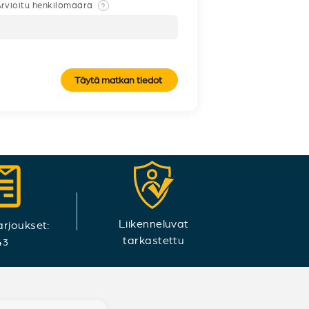
rvioitu henkilömäärä
?
Täytä matkan tiedot
Liikenneluvat
arjoukset:
tarkastettu
43