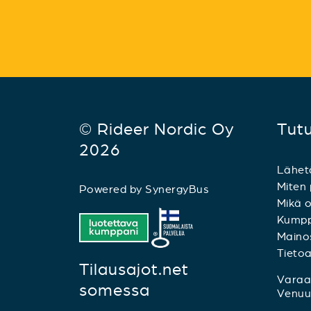
© Rideer Nordic Oy
Tut
2026
Lähet
Miten 
Powered by
SynergyBus
Mikä o
Kumpp
Mainos
Tieto
Tilausajot.net
Varaa 
somessa
Venuu.