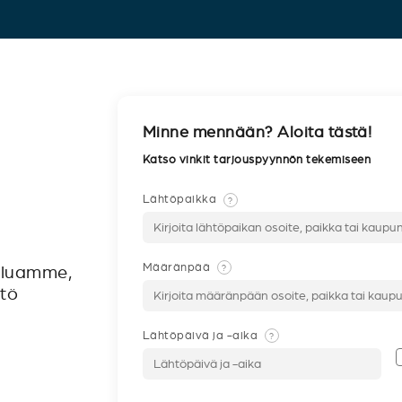
Minne mennään? Aloita tästä!
Katso vinkit tarjouspyynnön tekemiseen
Lähtöpaikka
?
Määränpää
?
veluamme,
ntö
Lähtöpäivä ja -aika
?