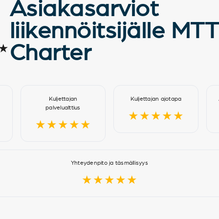
Asiakasarviot
liikennöitsijälle MT
Charter
★
Kuljettajan
Kuljettajan ajotapa
palvelualttius
★★★★★
★★★★★
Yhteydenpito ja täsmällisyys
★★★★★