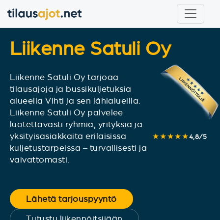
Liikenne Satuli Oy
Liikenne Satuli Oy tarjoaa
tilausajoja ja bussikuljetuksia
alueella Vihti ja sen lähialueilla.
Liikenne Satuli Oy palvelee
luotettavasti ryhmiä, yrityksiä ja
yksityisasiakkaita erilaisissa
★★★★★
4,8
/
5
kuljetustarpeissa – turvallisesti ja
vaivattomasti.
Lähetä tarjouspyyntö
Tutustu liikennöitsijään