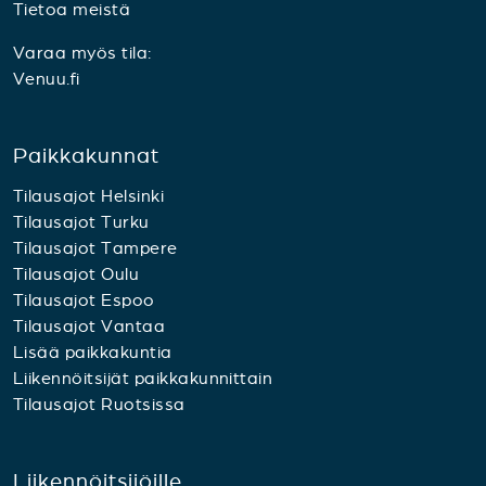
Tietoa meistä
Varaa myös tila:
Venuu.fi
Paikkakunnat
Tilausajot Helsinki
Tilausajot Turku
Tilausajot Tampere
Tilausajot Oulu
Tilausajot Espoo
Tilausajot Vantaa
Lisää paikkakuntia
Liikennöitsijät paikkakunnittain
Tilausajot Ruotsissa
Liikennöitsijöille