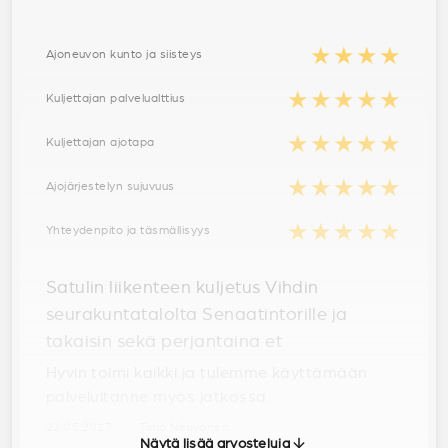
★★★★
Ajoneuvon kunto ja siisteys
★★★★★
Kuljettajan palvelualttius
★★★★★
Kuljettajan ajotapa
★★★★★
Ajojärjestelyn sujuvuus
★★★★★
Yhteydenpito ja täsmällisyys
Satulin liikenteen kuljetus Vihdin
seurakuntatalolta Senaatintorille ja
takaisin sekä perjantaina et
Hyvin toimi kaikki ja tulemme käyttämään
palveluitanne myös jatkossa.
22.05.2017 · Timo Neuvonen
Näytä lisää arvosteluja