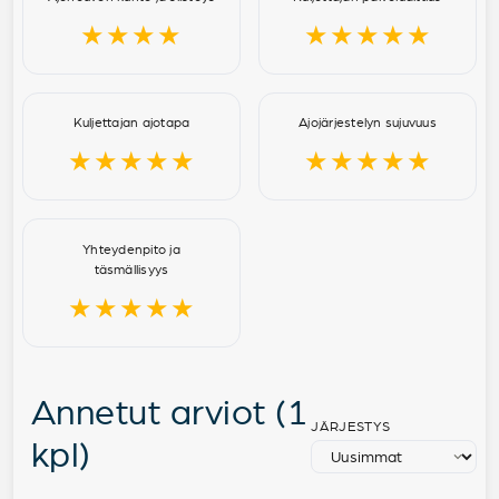
★★★★
★★★★★
Kuljettajan ajotapa
Ajojärjestelyn sujuvuus
★★★★★
★★★★★
Yhteydenpito ja
täsmällisyys
★★★★★
Annetut arviot (1
JÄRJESTYS
kpl)