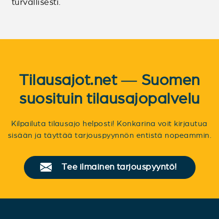
turvallisesti.
Tilausajot.net — Suomen
suosituin tilausajopalvelu
Kilpailuta tilausajo helposti! Konkarina voit kirjautua
sisään ja täyttää tarjouspyynnön entistä nopeammin.
Tee ilmainen tarjouspyyntö!