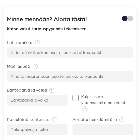
Minne mennään? Aloita tästä!
Katso vinkit tarjouspyynnön tekemiseen
Lähtöpaikka
?
Määränpää
?
Lähtöpäivä ja -aika
?
Kuljetus on
yhdensuuntainen vienti
?
Paluulähtö kohteesta
Arvioitu henkilömäärä
?
?