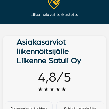
Liikenneluvat tarkastettu
Asiakasarviot
liikennöitsijälle
Liikenne Satuli Oy
4,8
/
5
★★★★★
Ajoneuvon kunto ja siisteys
Kuljettajan palvelualttius