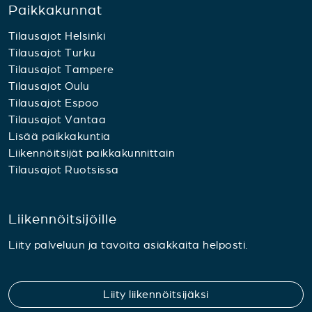
Paikkakunnat
Tilausajot Helsinki
Tilausajot Turku
Tilausajot Tampere
Tilausajot Oulu
Tilausajot Espoo
Tilausajot Vantaa
Lisää paikkakuntia
Liikennöitsijät paikkakunnittain
Tilausajot Ruotsissa
Liikennöitsijöille
Liity palveluun ja tavoita asiakkaita helposti.
Liity liikennöitsijäksi