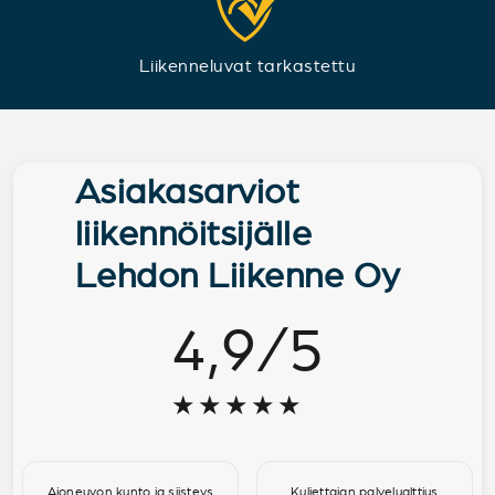
Liikenneluvat tarkastettu
Asiakasarviot
liikennöitsijälle
Lehdon Liikenne Oy
4,9
/
5
★★★★★
Ajoneuvon kunto ja siisteys
Kuljettajan palvelualttius