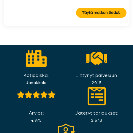
Täytä matkan tiedot
Kotipaikka:
Liittynyt palveluun:
Janakkala
2015
Arviot:
Jätetyt tarjoukset:
4,9
/
5
2 643