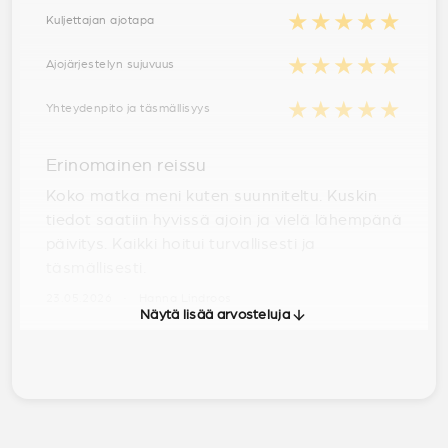
★★★★★
Kuljettajan ajotapa
★★★★★
Ajojärjestelyn sujuvuus
★★★★★
Yhteydenpito ja täsmällisyys
Erinomainen reissu
Koko matka meni kuten suunniteltu. Kuskin
tiedot saatiin hyvissä ajoin ja vielä lähempänä
päivitys. Kaikki hoitui turvallisesti ja
täsmällisesti.
23.05.2026 · Hanna Lindroos
Näytä lisää arvosteluja