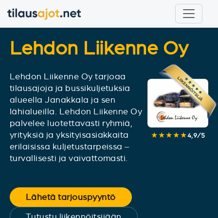
Lehdon Liikenne Oy
Lehdon Liikenne Oy tarjoaa
tilausajoja ja bussikuljetuksia
alueella Janakkala ja sen
lähialueilla. Lehdon Liikenne Oy
palvelee luotettavasti ryhmiä,
yrityksiä ja yksityisasiakkaita
★★★★★
4,9
/
5
erilaisissa kuljetustarpeissa –
turvallisesti ja vaivattomasti.
Lähetä tarjouspyyntö
Tutustu liikennöitsijään