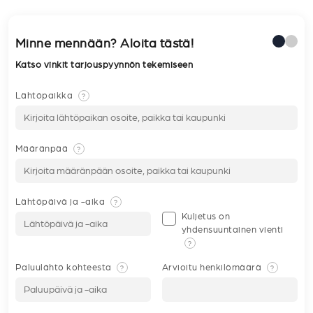
Minne mennään? Aloita tästä!
Katso vinkit tarjouspyynnön tekemiseen
Lähtöpaikka
?
Määränpää
?
Lähtöpäivä ja -aika
?
Kuljetus on
yhdensuuntainen vienti
?
Paluulähtö kohteesta
Arvioitu henkilömäärä
?
?