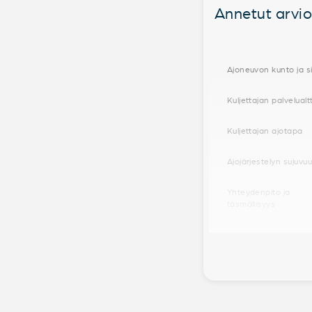
Annetut arviot
Ajoneuvon kunto ja si
Kuljettajan palvelualt
Kuljettajan ajotapa
Ajojärjestelyn sujuvu
Yhteydenpito ja
täsmällisyys