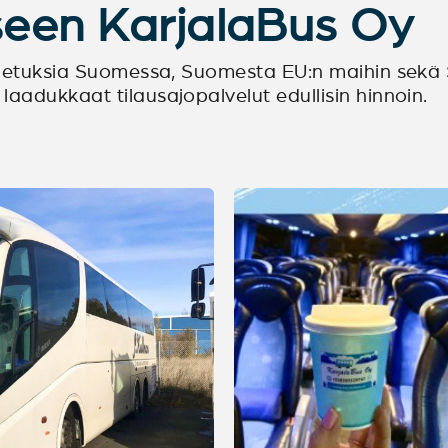
seen KarjalaBus Oy
uljetuksia Suomessa, Suomesta EU:n maihin sekä
aadukkaat tilausajopalvelut edullisin hinnoin.