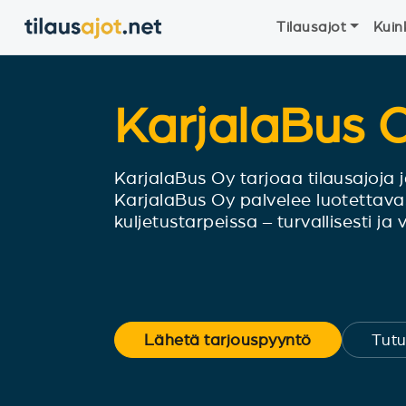
Tilausajot
Kuin
KarjalaBus 
KarjalaBus Oy tarjoaa tilausajoja j
KarjalaBus Oy palvelee luotettavasti
kuljetustarpeissa – turvallisesti ja
Lähetä tarjouspyyntö
Tutu