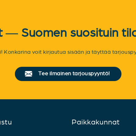
et — Suomen suosituin til
sti! Konkarina voit kirjautua sisään ja täyttää tarjou
Tee ilmainen tarjouspyyntö!
ustu
Paikkakunnat