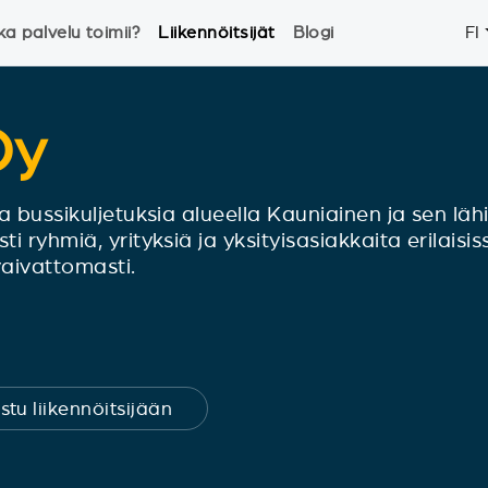
ka palvelu toimii?
Liikennöitsijät
Blogi
FI
Oy
a bussikuljetuksia alueella Kauniainen ja sen lähia
 ryhmiä, yrityksiä ja yksityisasiakkaita erilaisis
 vaivattomasti.
stu liikennöitsijään