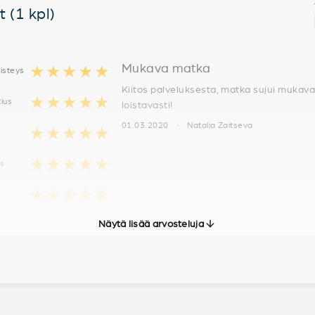
 (1 kpl)
Mukava matka
★★★★★
isteys
Kiitos palveluksesta, matka sujui mukavas
★★★★★
tius
loistavasti!
01.03.2020 · Natalia Zaitseva
★★★★★
★★★★★
us
★★★★★
Näytä lisää arvosteluja