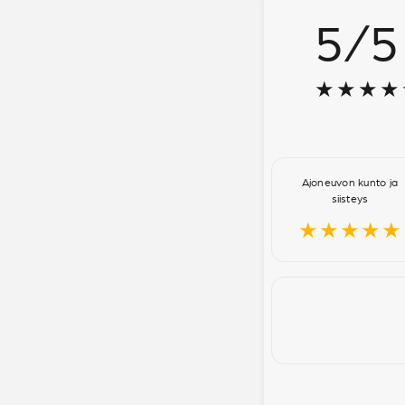
5
/
5
★★★★
Ajoneuvon kunto ja
siisteys
★★★★★