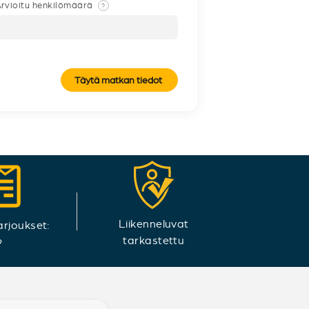
rvioitu henkilömäärä
?
Täytä matkan tiedot
Liikenneluvat
arjoukset:
tarkastettu
9