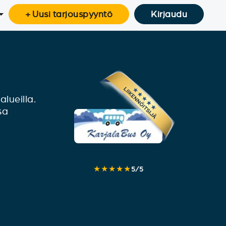
+ Uusi tarjouspyyntö
Kirjaudu
lueilla.
sa
★★★★★
5
/
5