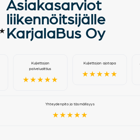
Asiakasarviot
liikennöitsijälle
KarjalaBus Oy
★
Kuljettajan
Kuljettajan ajotapa
palvelualttius
★★★★★
★★★★★
Yhteydenpito ja täsmällisyys
★★★★★