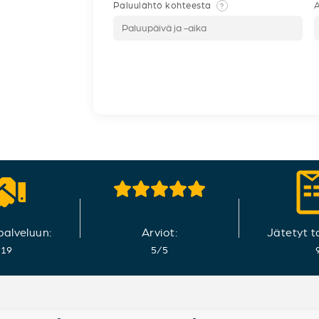
Paluulähtö kohteesta
A
?
 palveluun:
Arviot:
Jätetyt t
019
5
/
5