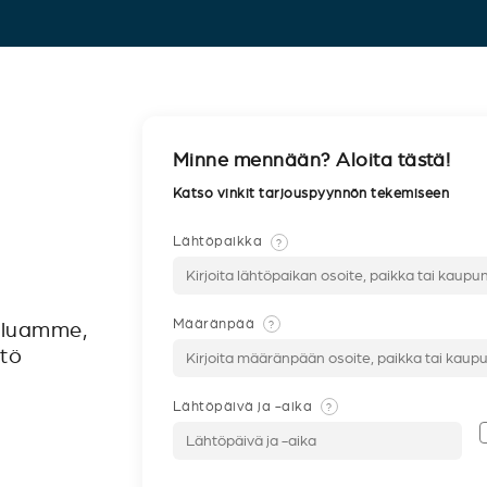
Minne mennään? Aloita tästä!
Katso vinkit tarjouspyynnön tekemiseen
Lähtöpaikka
?
Määränpää
?
veluamme,
ntö
Lähtöpäivä ja -aika
?