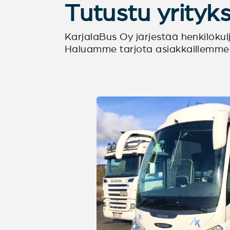
Tutustu yrityk
KarjalaBus Oy järjestää henkilök
Haluamme tarjota asiakkaillemme l