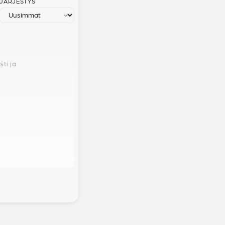
JÄRJESTYS
ti ja