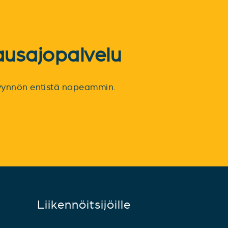
ausajopalvelu
spyynnön entistä nopeammin.
Liikennöitsijöille