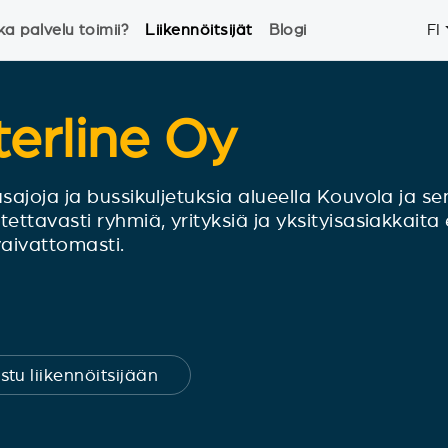
ka palvelu toimii?
Liikennöitsijät
Blogi
FI
erline Oy
ajoja ja bussikuljetuksia alueella Kouvola ja sen 
ttavasti ryhmiä, yrityksiä ja yksityisasiakkaita e
 vaivattomasti.
stu liikennöitsijään