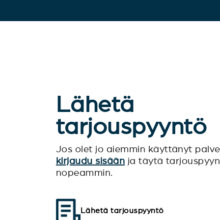
Lähetä
tarjouspyyntö
Jos olet jo aiemmin käyttänyt pal
kirjaudu sisään
ja täytä tarjouspyy
nopeammin.
Lähetä tarjouspyyntö