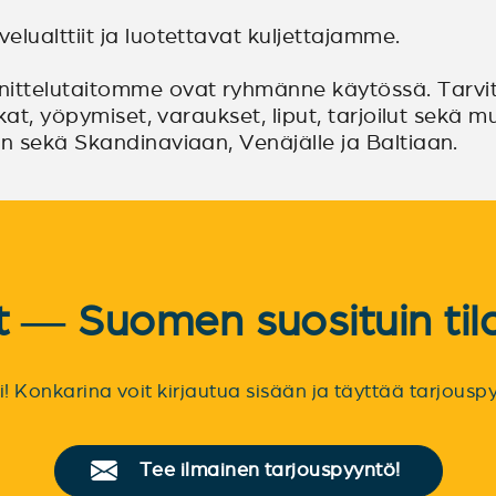
lualttiit ja luotettavat kuljettajamme.
ttelutaitomme ovat ryhmänne käytössä. Tarvit
kat, yöpymiset, varaukset, liput, tarjoilut sekä 
n sekä Skandinaviaan, Venäjälle ja Baltiaan.
et — Suomen suosituin til
sti! Konkarina voit kirjautua sisään ja täyttää tarjou
Tee ilmainen tarjouspyyntö!