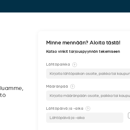
Minne mennään? Aloita tästä!
Katso vinkit tarjouspyynnön tekemiseen
Lähtöpaikka
?
Määränpää
?
veluamme,
ntö
Lähtöpäivä ja -aika
?