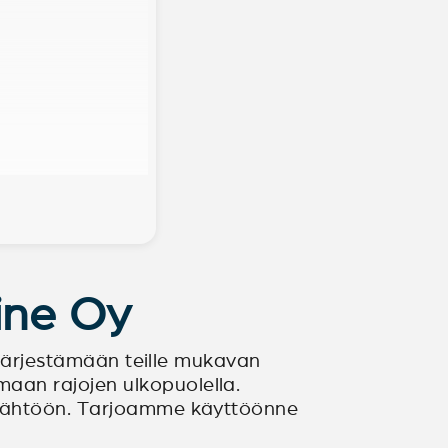
ine Oy
t järjestämään teille mukavan
aan rajojen ulkopuolella.
a lähtöön. Tarjoamme käyttöönne