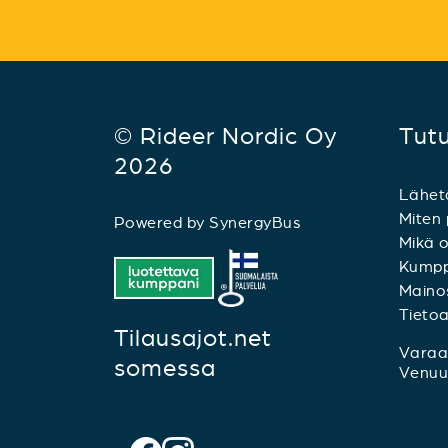
© Rideer Nordic Oy
Tut
2026
Lähet
Miten 
Powered by
SynergyBus
Mikä o
Kumpp
Mainos
Tieto
Tilausajot.net
Varaa 
somessa
Venuu.