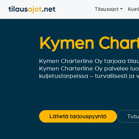
Tilausajot
Kuin
Kymen Chart
Kymen Charterline Oy tarjoaa tilaus
Kymen Charterline Oy palvelee luote
kuljetustarpeissa – turvallisesti ja
Lähetä tarjouspyyntö
Tutu