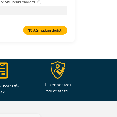
rvioitu henkilömäärä
?
Täytä matkan tiedot
Liikenneluvat
arjoukset:
tarkastettu
039