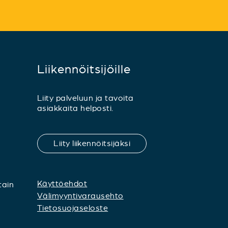
Liikennöitsijöille
Liity palveluun ja tavoita
asiakkaita helposti.
Liity liikennöitsijäksi
Käyttöehdot
tain
Välimyyntivarausehto
Tietosuojaseloste