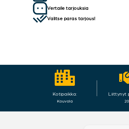
Vertaile tarjouksia
Valitse paras tarjous!
Kotipaikka:
Liittynyt
Kouvola
2