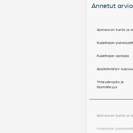
Annetut arviot
Ajoneuvon kunto ja si
Kuljettajan palvelualt
Kuljettajan ajotapa
Ajojärjestelyn sujuvu
Yhteydenpito ja
täsmällisyys
Ajoneuvon kunto ja si
Kuljettajan palvelualt