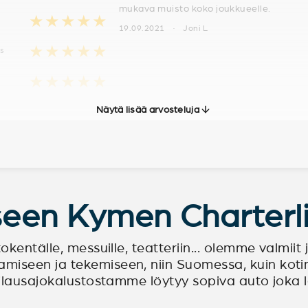
mukava muisto koko joukkueelle.
★★★★★
19.09.2021 · Joni L
★★★★★
us
★★★★★
Näytä lisää arvosteluja
kseen Kymen Charterl
okentälle, messuille, teatteriin... olemme valmii
iseen ja tekemiseen, niin Suomessa, kuin kotim
 tilausajokalustostamme löytyy sopiva auto jok