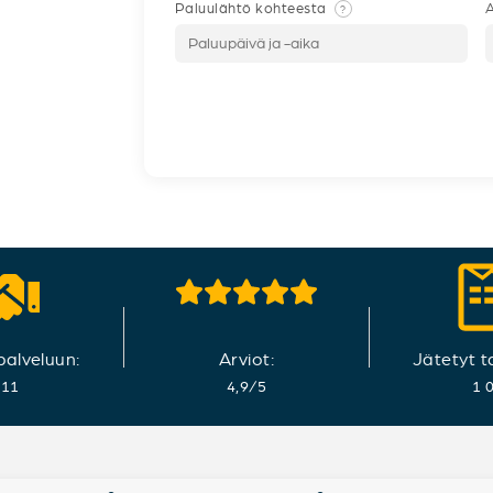
Paluulähtö kohteesta
A
?
 palveluun:
Arviot:
Jätetyt t
011
4,9
/
5
1 