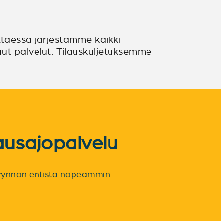
taessa järjestämme kaikki
muut palvelut. Tilauskuljetuksemme
ausajopalvelu
spyynnön entistä nopeammin.