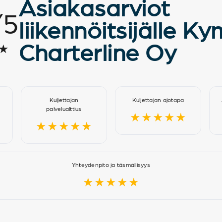
Asiakasarviot
/
5
liikennöitsijälle K
Charterline Oy
★
Kuljettajan
Kuljettajan ajotapa
palvelualttius
★★★★★
★★★★★
Yhteydenpito ja täsmällisyys
★★★★★