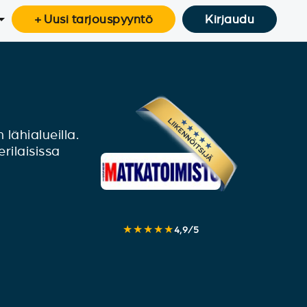
+ Uusi tarjouspyyntö
Kirjaudu
lähialueilla.
rilaisissa
★★★★★
4,9
/
5