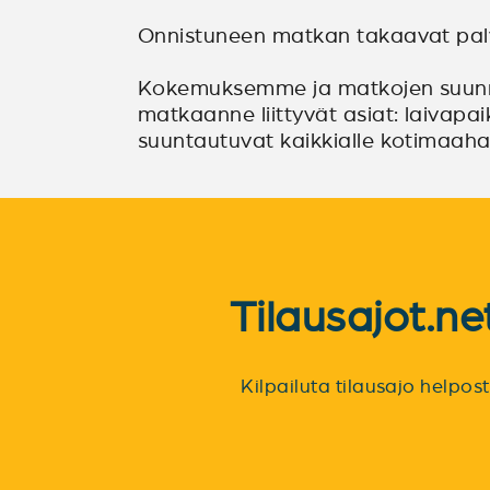
Onnistuneen matkan takaavat palve
Kokemuksemme ja matkojen suunni
matkaanne liittyvät asiat: laivapai
suuntautuvat kaikkialle kotimaaha
Tilausajot.n
Kilpailuta tilausajo helpo