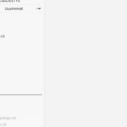
JÄRJESTYS
 oli
ettaja oli
 jäi