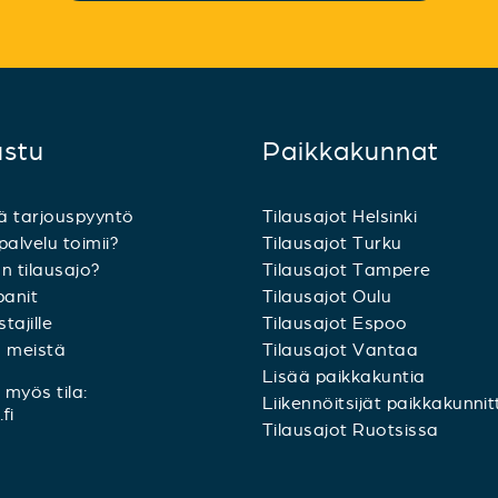
ustu
Paikkakunnat
ä tarjouspyyntö
Tilausajot Helsinki
palvelu toimii?
Tilausajot Turku
n tilausajo?
Tilausajot Tampere
anit
Tilausajot Oulu
tajille
Tilausajot Espoo
a meistä
Tilausajot Vantaa
Lisää paikkakuntia
myös tila:
Liikennöitsijät paikkakunnit
fi
Tilausajot Ruotsissa