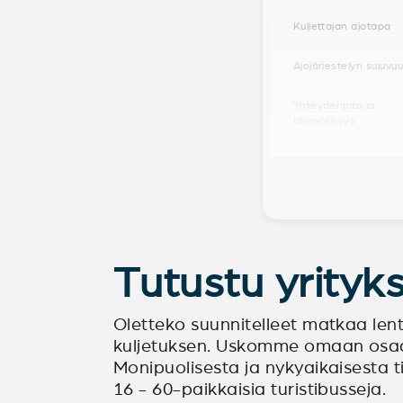
Kuljettajan ajotapa
Ajojärjestelyn sujuvu
Yhteydenpito ja
täsmällisyys
Tutustu yrity
Oletteko suunnitelleet matkaa lent
kuljetuksen. Uskomme omaan osaam
Monipuolisesta ja nykyaikaisesta
16 - 60-paikkaisia turistibusseja.