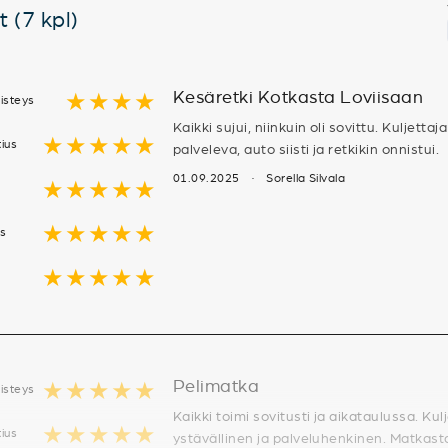
 (7 kpl)
Kesäretki Kotkasta Loviisaan
★★★★
isteys
Kaikki sujui, niinkuin oli sovittu. Kuljettaja
★★★★★
tius
palveleva, auto siisti ja retkikin onnistui.
01.09.2025 · Sorella Silvala
★★★★★
★★★★★
us
★★★★★
Pelimatka
★★★★★
isteys
Kaikki toimi sovitusti ja aikataulussa. Kulj
★★★★★
tius
ystävällinen ja palveluhenkinen. Matkasta