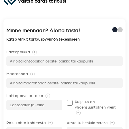
Valitse paras tarjous!
Minne mennään? Aloita tästä!
Katso vinkit tarjouspyynnön tekemiseen
Lähtöpaikka
?
Määränpää
?
Lähtöpäivä ja -aika
?
Kuljetus on
yhdensuuntainen vienti
?
Paluulähtö kohteesta
Arvioitu henkilömäärä
?
?