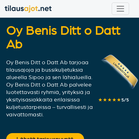
Oy Benis Ditt o Datt
Ab
Oy Benis Ditt o Datt Ab tarjoaa
tilausajoja ja bussikuljetuksia
alueella Sipoo ja sen lähialueilla.
Oy Benis Ditt o Datt Ab palvelee
luotettavasti ryhmiä, yrityksiä ja
yksityisasiakkaita erilaisissa
★★★★★
5
/
5
kuljetustarpeissa – turvallisesti ja
vaivattomasti.