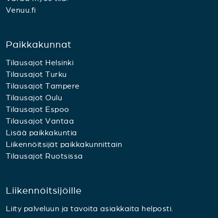
Venuu.fi
Paikkakunnat
Tilausajot Helsinki
Tilausajot Turku
Tilausajot Tampere
Tilausajot Oulu
Tilausajot Espoo
Tilausajot Vantaa
Lisää paikkakuntia
Liikennöitsijät paikkakunnittain
Tilausajot Ruotsissa
Liikennöitsijöille
Liity palveluun ja tavoita asiakkaita helposti.