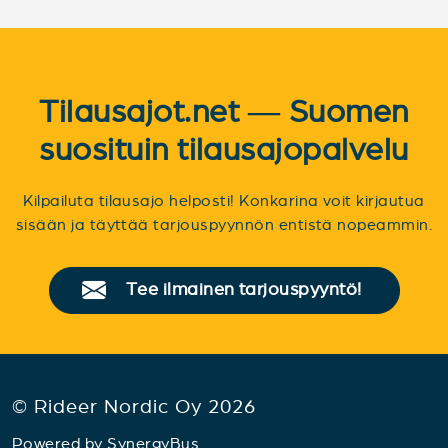
Tilausajot.net — Suomen
suosituin tilausajopalvelu
Kilpailuta tilausajo helposti! Konkarina voit kirjautua
sisään ja täyttää tarjouspyynnön entistä nopeammin.
Tee ilmainen tarjouspyyntö!
© Rideer Nordic Oy 2026
Powered by
SynergyBus