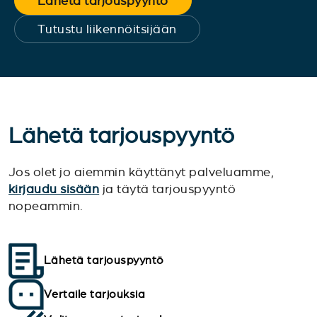
Lähetä tarjouspyyntö
Tutustu liikennöitsijään
Lähetä tarjouspyyntö
Jos olet jo aiemmin käyttänyt palveluamme,
kirjaudu sisään
ja täytä tarjouspyyntö
nopeammin.
Lähetä tarjouspyyntö
Vertaile tarjouksia