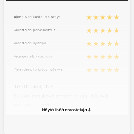
★★★★★
Ajoneuvon kunto ja siisteys
★★★★★
Kuljettajan palvelualttius
★★★★★
Kuljettajan ajotapa
★★★★★
Ajojärjestelyn sujuvuus
★★★★★
Yhteydenpito ja täsmällisyys
Teatterikuljetus
Sujuva ja mukava teatterireissu Helsinkii!
09.05.2025 · Maria M
Näytä lisää arvosteluja