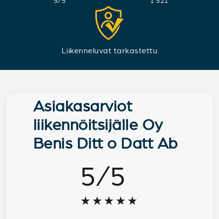
5
/
5
1 521
Liikenneluvat tarkastettu
Asiakasarviot
liikennöitsijälle Oy
Benis Ditt o Datt Ab
5
/
5
★★★★★