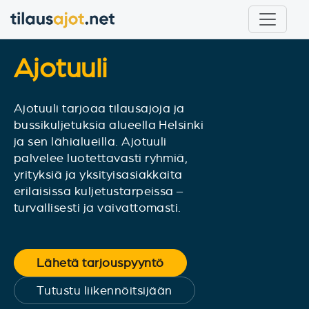
Ajotuuli
Ajotuuli tarjoaa tilausajoja ja
bussikuljetuksia alueella Helsinki
ja sen lähialueilla. Ajotuuli
palvelee luotettavasti ryhmiä,
yrityksiä ja yksityisasiakkaita
erilaisissa kuljetustarpeissa –
turvallisesti ja vaivattomasti.
Lähetä tarjouspyyntö
Tutustu liikennöitsijään