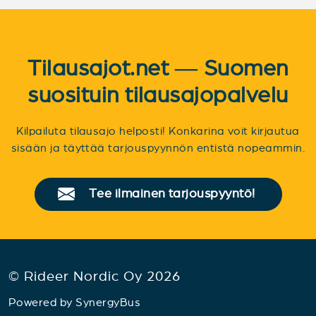
Tilausajot.net — Suomen
suosituin tilausajopalvelu
Kilpailuta tilausajo helposti! Konkarina voit kirjautua
sisään ja täyttää tarjouspyynnön entistä nopeammin.
Tee ilmainen tarjouspyyntö!
© Rideer Nordic Oy 2026
Powered by
SynergyBus