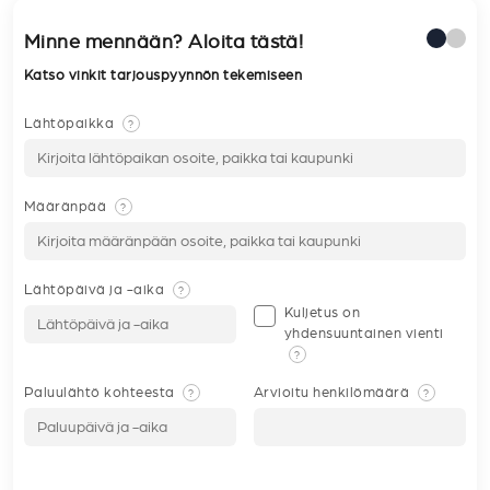
Minne mennään? Aloita tästä!
Katso vinkit tarjouspyynnön tekemiseen
Lähtöpaikka
?
Määränpää
?
Lähtöpäivä ja -aika
?
Kuljetus on
yhdensuuntainen vienti
?
Paluulähtö kohteesta
Arvioitu henkilömäärä
?
?