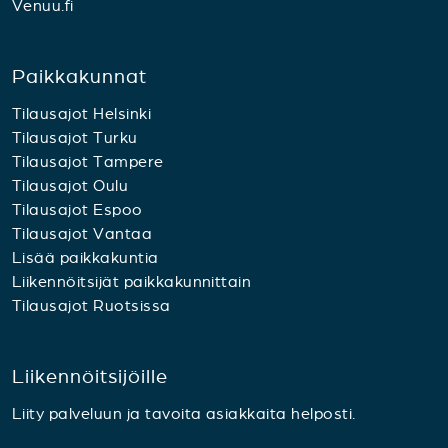
Venuu.fi
Paikkakunnat
Tilausajot Helsinki
Tilausajot Turku
Tilausajot Tampere
Tilausajot Oulu
Tilausajot Espoo
Tilausajot Vantaa
Lisää paikkakuntia
Liikennöitsijät paikkakunnittain
Tilausajot Ruotsissa
Liikennöitsijöille
Liity palveluun ja tavoita asiakkaita helposti.