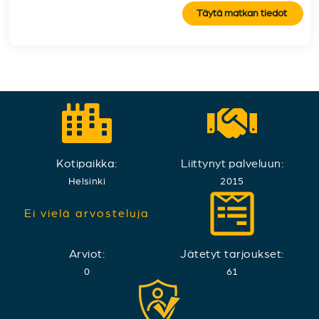
Täytä matkan tiedot
Kotipaikka:
Liittynyt palveluun:
Helsinki
2015
Ei vielä arvosteluja
Arviot:
Jätetyt tarjoukset:
0
61