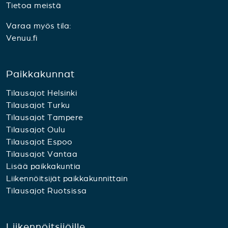
Tietoa meistä
Varaa myös tila:
Venuu.fi
Paikkakunnat
Tilausajot Helsinki
Tilausajot Turku
Tilausajot Tampere
Tilausajot Oulu
Tilausajot Espoo
Tilausajot Vantaa
Lisää paikkakuntia
Liikennöitsijät paikkakunnittain
Tilausajot Ruotsissa
Liikennöitsijöille