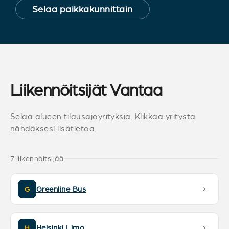
Selaa paikkakunnittain
Liikennöitsijät Vantaa
Selaa alueen tilausajoyrityksiä. Klikkaa yritystä
nähdäksesi lisätietoa.
7 liikennöitsijää
Greenline Bus
G
Helsinki Limo
H