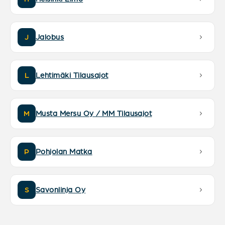
Jalobus
J
Lehtimäki Tilausajot
L
Musta Mersu Oy / MM Tilausajot
M
Pohjolan Matka
P
Savonlinja Oy
S