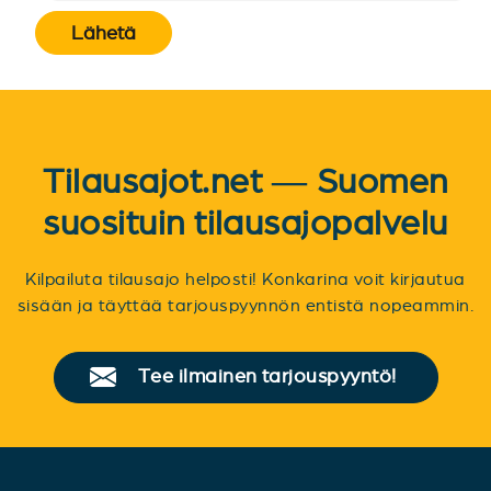
Lähetä
Tilausajot.net — Suomen
suosituin tilausajopalvelu
Kilpailuta tilausajo helposti! Konkarina voit kirjautua
sisään ja täyttää tarjouspyynnön entistä nopeammin.
Tee ilmainen tarjouspyyntö!