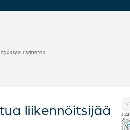
ähdäksesi lisätietoa.
tua liikennöitsijää
CA