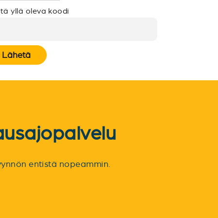
tä yllä oleva koodi
Lähetä
ausajopalvelu
spyynnön entistä nopeammin.