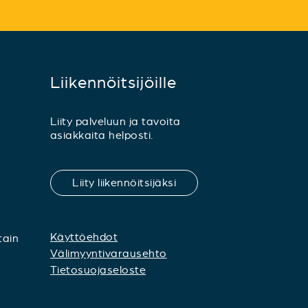
Liikennöitsijöille
Liity palveluun ja tavoita
asiakkaita helposti.
Liity liikennöitsijäksi
Käyttöehdot
tain
Välimyyntivarausehto
Tietosuojaseloste