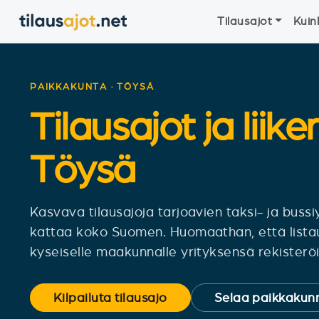
Tilausajot
Kuin
PAIKKAKUNTA · TÖYSÄ
Tilausajot ja liike
Töysä
Kasvava tilausajoja tarjoavien taksi- ja bus
kattaa koko Suomen. Huomaathan, että lista
kyseiselle maakunnalle yrityksensä rekisteröit
Kilpailuta tilausajo
Selaa paikkakunn