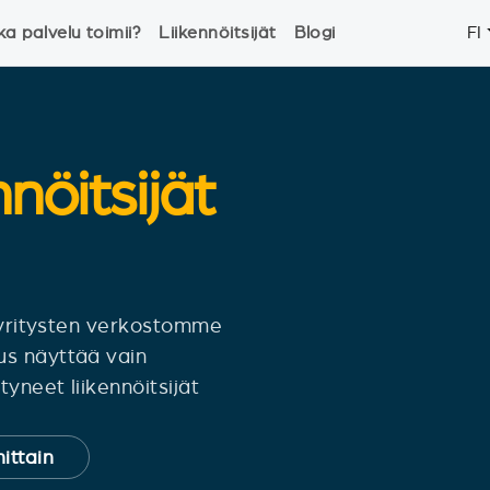
ka palvelu toimii?
Liikennöitsijät
Blogi
FI
nnöitsijät
siyritysten verkostomme
us näyttää vain
yneet liikennöitsijät
ittain