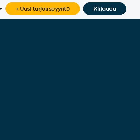
+ Uusi tarjouspyyntö
Kirjaudu