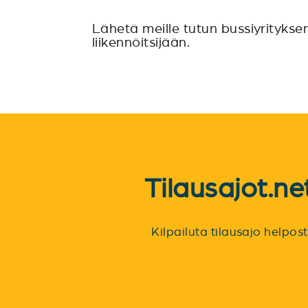
Lähetä meille tutun bussiyritykse
liikennöitsijään.
Tilausajot.n
Kilpailuta tilausajo helpo