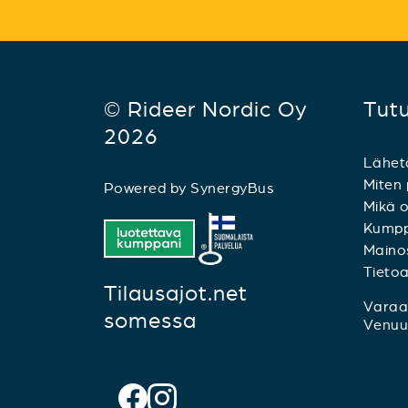
© Rideer Nordic Oy
Tut
2026
Lähet
Miten 
Powered by
SynergyBus
Mikä o
Kumpp
Mainos
Tieto
Tilausajot.net
Varaa 
somessa
Venuu.