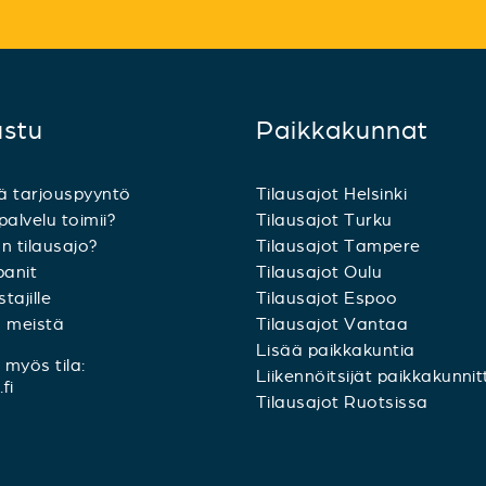
ustu
Paikkakunnat
ä tarjouspyyntö
Tilausajot Helsinki
palvelu toimii?
Tilausajot Turku
n tilausajo?
Tilausajot Tampere
anit
Tilausajot Oulu
tajille
Tilausajot Espoo
a meistä
Tilausajot Vantaa
Lisää paikkakuntia
myös tila:
Liikennöitsijät paikkakunnit
fi
Tilausajot Ruotsissa