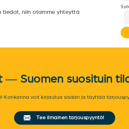
Syö
n tiedot, niin otamme yhteyttä
et — Suomen suosituin til
sti! Konkarina voit kirjautua sisään ja täyttää tarjou
Tee ilmainen tarjouspyyntö!