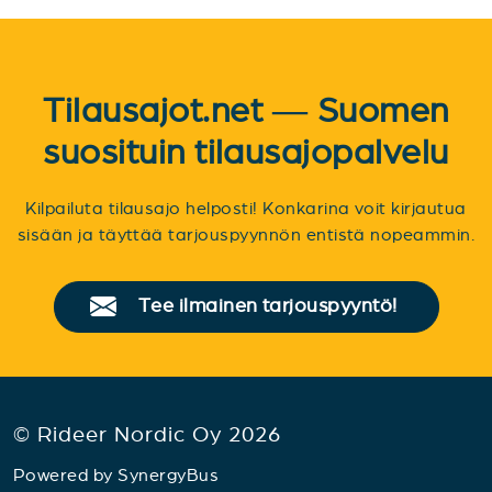
Tilausajot.net — Suomen
suosituin tilausajopalvelu
Kilpailuta tilausajo helposti! Konkarina voit kirjautua
sisään ja täyttää tarjouspyynnön entistä nopeammin.
Tee ilmainen tarjouspyyntö!
© Rideer Nordic Oy 2026
Powered by
SynergyBus