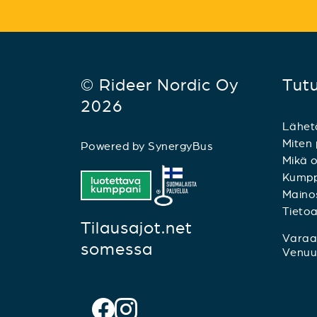
© Rideer Nordic Oy
Tut
2026
Lähet
Miten 
Powered by
SynergyBus
Mikä o
Kumpp
Mainos
Tieto
Tilausajot.net
Varaa 
somessa
Venuu.