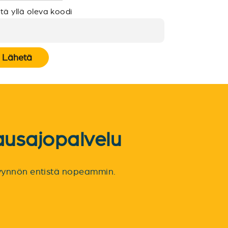
tä yllä oleva koodi
Lähetä
ausajopalvelu
spyynnön entistä nopeammin.