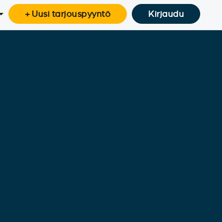
+ Uusi tarjouspyyntö
Kirjaudu