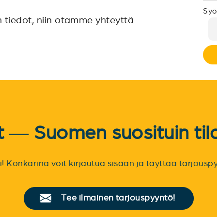
Syö
n tiedot, niin otamme yhteyttä
et — Suomen suosituin til
sti! Konkarina voit kirjautua sisään ja täyttää tarjou
Tee ilmainen tarjouspyyntö!