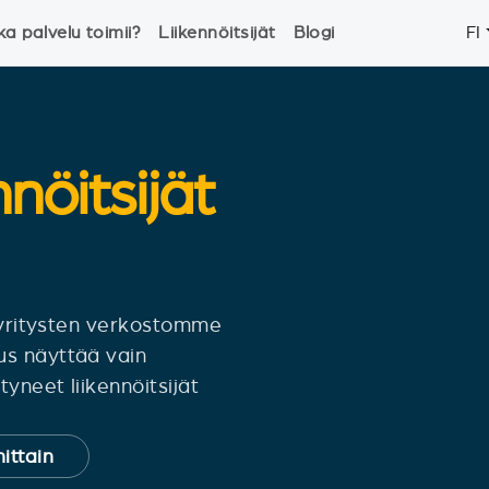
ka palvelu toimii?
Liikennöitsijät
Blogi
FI
nnöitsijät
siyritysten verkostomme
us näyttää vain
yneet liikennöitsijät
ittain