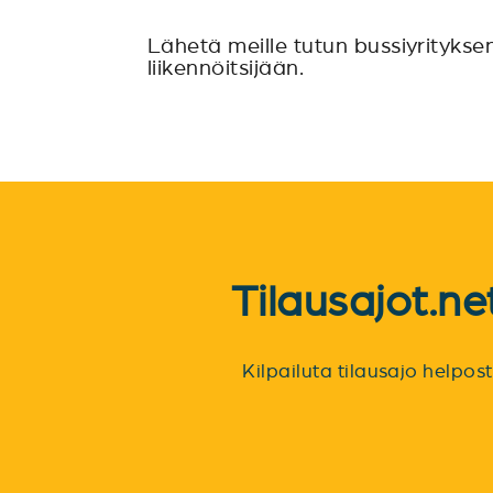
Lähetä meille tutun bussiyritykse
liikennöitsijään.
Tilausajot.n
Kilpailuta tilausajo helpo