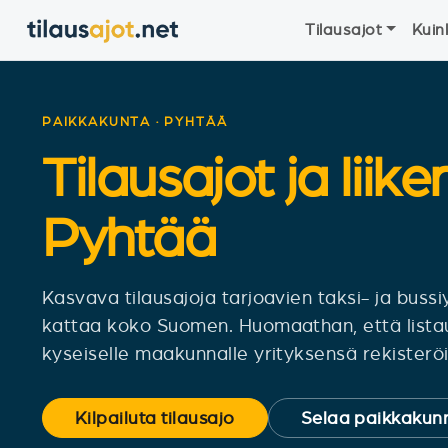
Tilausajot
Kuin
PAIKKAKUNTA · PYHTÄÄ
Tilausajot ja liike
Pyhtää
Kasvava tilausajoja tarjoavien taksi- ja bus
kattaa koko Suomen. Huomaathan, että lista
kyseiselle maakunnalle yrityksensä rekisteröit
Kilpailuta tilausajo
Selaa paikkakunn