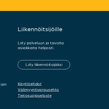
Liikennöitsijöille
Liity palveluun ja tavoita
asiakkaita helposti.
Liity liikennöitsijäksi
Käyttöehdot
tain
Välimyyntivarausehto
Tietosuojaseloste