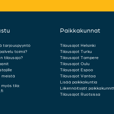
ustu
Paikkakunnat
ä tarjouspyyntö
Tilausajot Helsinki
palvelu toimii?
Tilausajot Turku
n tilausajo?
Tilausajot Tampere
anit
Tilausajot Oulu
tajille
Tilausajot Espoo
a meistä
Tilausajot Vantaa
Lisää paikkakuntia
myös tila:
Liikennöitsijät paikkakunnit
fi
Tilausajot Ruotsissa