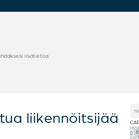
ähdäksesi lisätietoa.
tua liikennöitsijää
CA