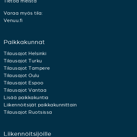
Tietoa meistä
Varaa myös tila:
Venuu.fi
Paikkakunnat
Tilausajot Helsinki
Tilausajot Turku
Tilausajot Tampere
Tilausajot Oulu
Tilausajot Espoo
Tilausajot Vantaa
Lisää paikkakuntia
Liikennöitsijät paikkakunnittain
Tilausajot Ruotsissa
Liikennöitsijöille