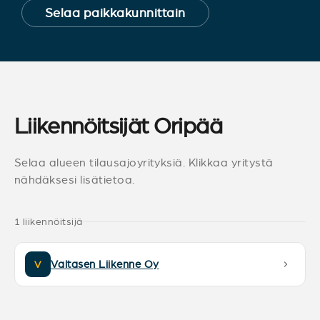
Selaa paikkakunnittain
Liikennöitsijät Oripää
Selaa alueen tilausajoyrityksiä. Klikkaa yritystä
nähdäksesi lisätietoa.
1 liikennöitsijä
Valtasen Liikenne Oy
V