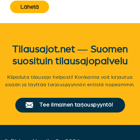
Lähetä
Tilausajot.net — Suomen
suosituin tilausajopalvelu
Kilpailuta tilausajo helposti! Konkarina voit kirjautua
sisään ja täyttää tarjouspyynnön entistä nopeammin.
Tee ilmainen tarjouspyyntö!