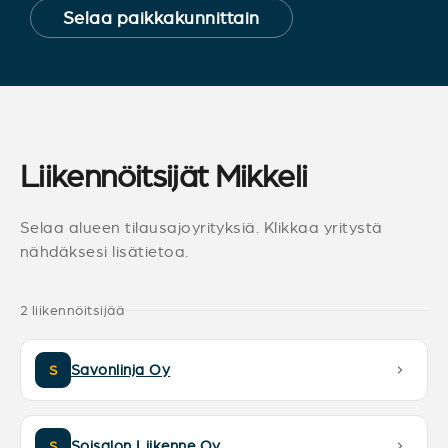
Selaa paikkakunnittain
Liikennöitsijät Mikkeli
Selaa alueen tilausajoyrityksiä. Klikkaa yritystä
nähdäksesi lisätietoa.
2 liikennöitsijää
Savonlinja Oy
S
Soisalon Liikenne Oy
S