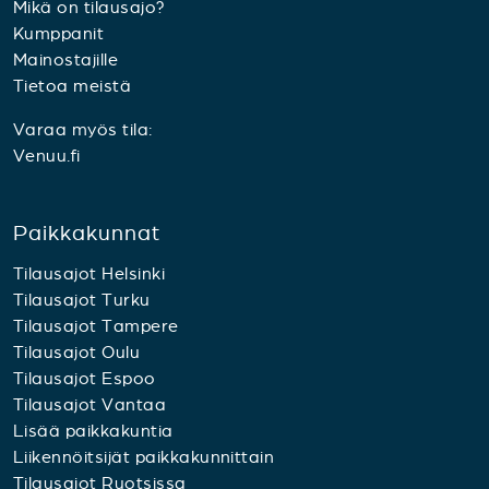
Mikä on tilausajo?
Kumppanit
Mainostajille
Tietoa meistä
Varaa myös tila:
Venuu.fi
Paikkakunnat
Tilausajot Helsinki
Tilausajot Turku
Tilausajot Tampere
Tilausajot Oulu
Tilausajot Espoo
Tilausajot Vantaa
Lisää paikkakuntia
Liikennöitsijät paikkakunnittain
Tilausajot Ruotsissa