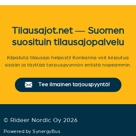
Tilausajot.net — Suomen
suosituin tilausajopalvelu
Kilpailuta tilausajo helposti! Konkarina voit kirjautua
sisään ja täyttää tarjouspyynnön entistä nopeammin.
Tee ilmainen tarjouspyyntö!
© Rideer Nordic Oy 2026
Powered by
SynergyBus