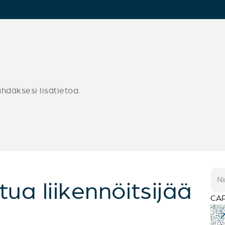
ähdäksesi lisätietoa.
tua liikennöitsijää
CA