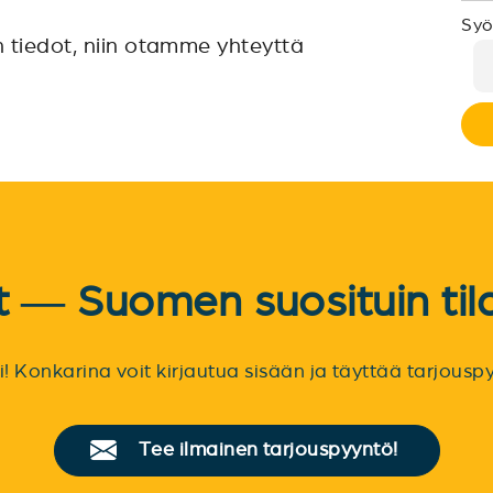
Syö
n tiedot, niin otamme yhteyttä
et — Suomen suosituin til
sti! Konkarina voit kirjautua sisään ja täyttää tarjou
Tee ilmainen tarjouspyyntö!