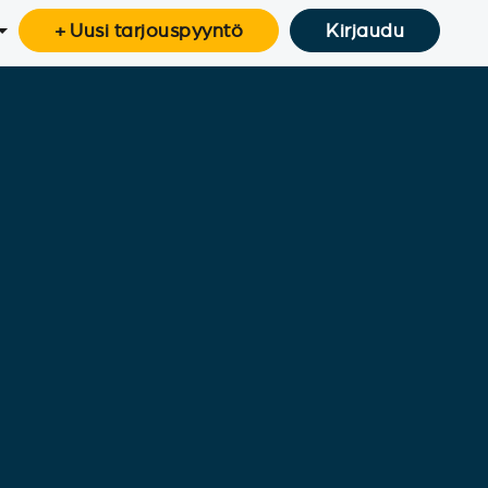
+ Uusi tarjouspyyntö
Kirjaudu