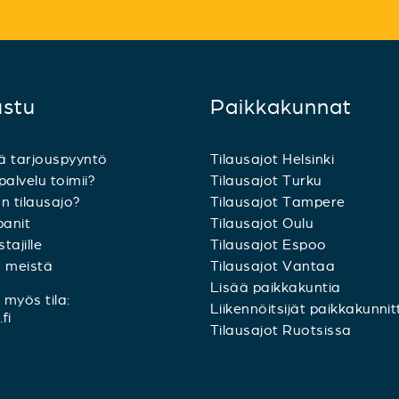
ustu
Paikkakunnat
ä tarjouspyyntö
Tilausajot Helsinki
palvelu toimii?
Tilausajot Turku
n tilausajo?
Tilausajot Tampere
anit
Tilausajot Oulu
tajille
Tilausajot Espoo
a meistä
Tilausajot Vantaa
Lisää paikkakuntia
myös tila:
Liikennöitsijät paikkakunnit
fi
Tilausajot Ruotsissa