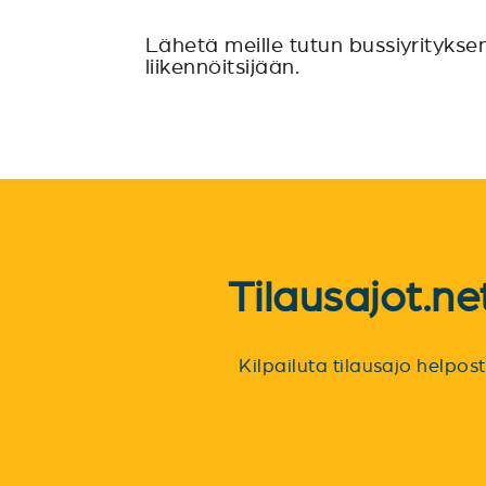
Lähetä meille tutun bussiyritykse
liikennöitsijään.
Tilausajot.n
Kilpailuta tilausajo helpo