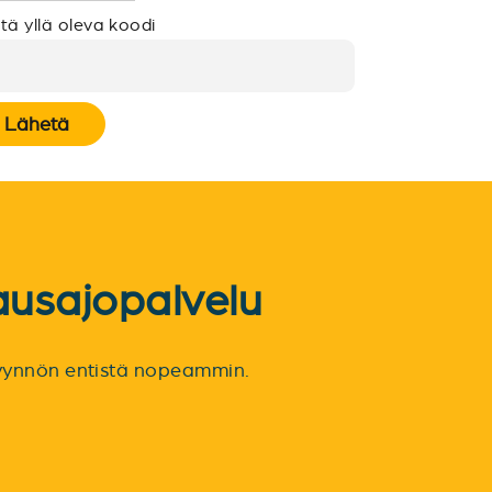
tä yllä oleva koodi
Lähetä
ausajopalvelu
spyynnön entistä nopeammin.