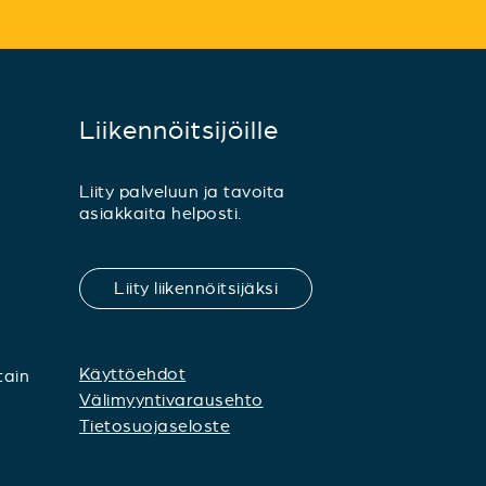
Liikennöitsijöille
Liity palveluun ja tavoita
asiakkaita helposti.
Liity liikennöitsijäksi
Käyttöehdot
tain
Välimyyntivarausehto
Tietosuojaseloste