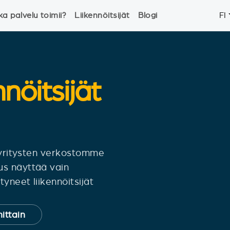
ka palvelu toimii?
Liikennöitsijät
Blogi
FI
nnöitsijät
siyritysten verkostomme
us näyttää vain
yneet liikennöitsijät
ittain