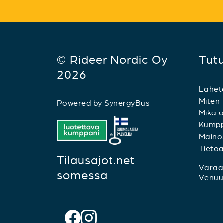
© Rideer Nordic Oy
Tut
2026
Lähet
Miten 
Powered by
SynergyBus
Mikä o
Kumpp
Mainos
Tieto
Tilausajot.net
Varaa 
somessa
Venuu.