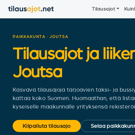
Tilausajot
Kuin
PAIKKAKUNTA · JOUTSA
Tilausajot ja liike
Joutsa
Kasvava tilausajoja tarjoavien taksi- ja bus
kattaa koko Suomen. Huomaathan, että lista
kyseiselle maakunnalle yrityksensä rekisteröit
Kilpailuta tilausajo
Selaa paikkakunn