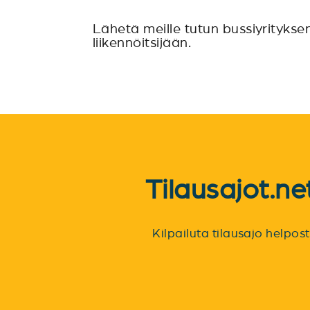
Lähetä meille tutun bussiyritykse
liikennöitsijään.
Tilausajot.n
Kilpailuta tilausajo helpo