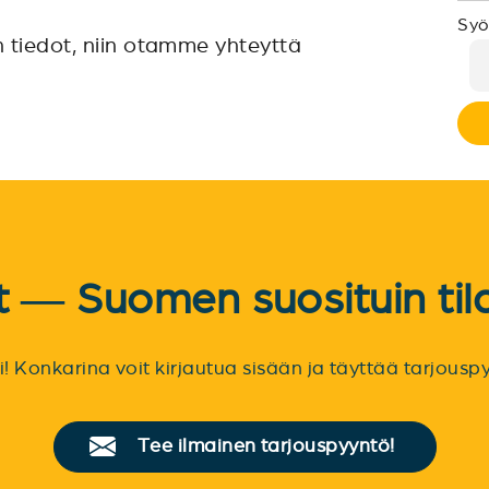
Syö
n tiedot, niin otamme yhteyttä
et — Suomen suosituin til
sti! Konkarina voit kirjautua sisään ja täyttää tarjou
Tee ilmainen tarjouspyyntö!