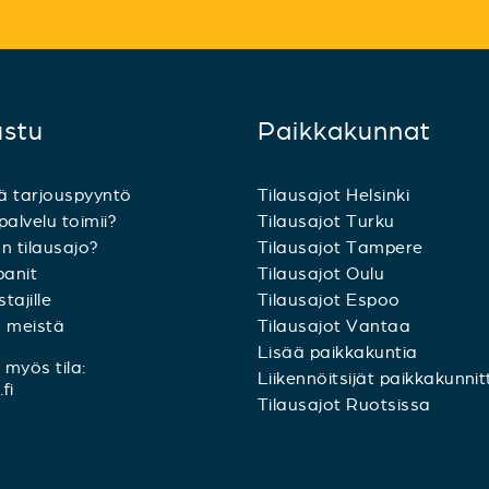
ustu
Paikkakunnat
ä tarjouspyyntö
Tilausajot Helsinki
palvelu toimii?
Tilausajot Turku
n tilausajo?
Tilausajot Tampere
anit
Tilausajot Oulu
tajille
Tilausajot Espoo
a meistä
Tilausajot Vantaa
Lisää paikkakuntia
myös tila:
Liikennöitsijät paikkakunnit
fi
Tilausajot Ruotsissa