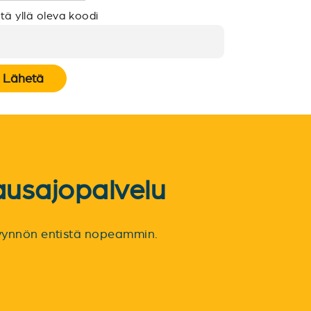
tä yllä oleva koodi
Lähetä
ausajopalvelu
spyynnön entistä nopeammin.