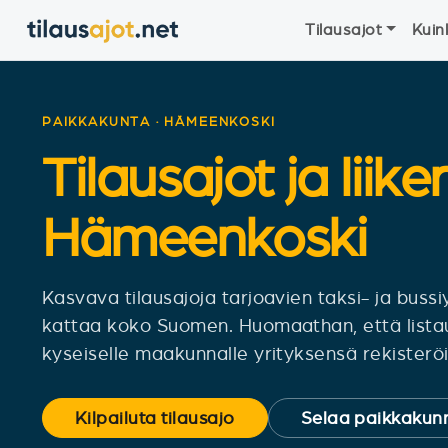
Tilausajot
Kuin
PAIKKAKUNTA · HÄMEENKOSKI
Tilausajot ja liike
Hämeenkoski
Kasvava tilausajoja tarjoavien taksi- ja bus
kattaa koko Suomen. Huomaathan, että lista
kyseiselle maakunnalle yrityksensä rekisteröit
Kilpailuta tilausajo
Selaa paikkakunn