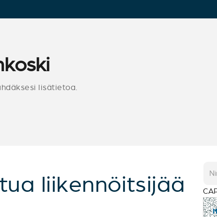
nkoski
ähdäksesi lisätietoa.
tua liikennöitsijää
CA