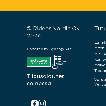
© Rideer Nordic Oy
Tut
2026
Lähet
Miten 
Powered by
SynergyBus
Mikä o
Kumpp
Mainos
Tieto
Tilausajot.net
Varaa 
somessa
Venuu.