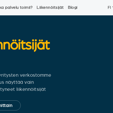
ka palvelu toimii?
Liikennöitsijät
Blogi
FI
nnöitsijät
siyritysten verkostomme
us näyttää vain
yneet liikennöitsijät
ittain