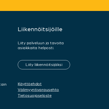
Liikennöitsijöille
Liity palveluun ja tavoita
asiakkaita helposti.
Liity liikennöitsijäksi
Käyttöehdot
tain
Välimyyntivarausehto
Tietosuojaseloste