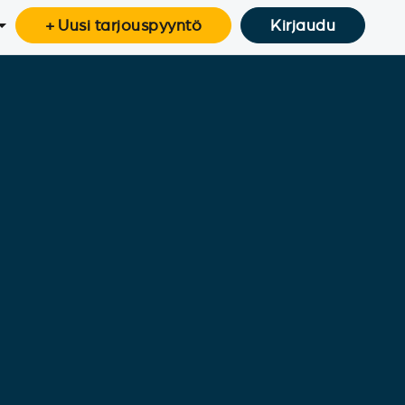
+ Uusi tarjouspyyntö
Kirjaudu