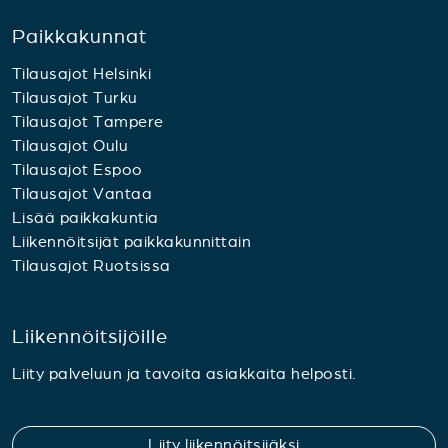
Paikkakunnat
Tilausajot Helsinki
Tilausajot Turku
Tilausajot Tampere
Tilausajot Oulu
Tilausajot Espoo
Tilausajot Vantaa
Lisää paikkakuntia
Liikennöitsijät paikkakunnittain
Tilausajot Ruotsissa
Liikennöitsijöille
Liity palveluun ja tavoita asiakkaita helposti.
Liity liikennöitsijäksi