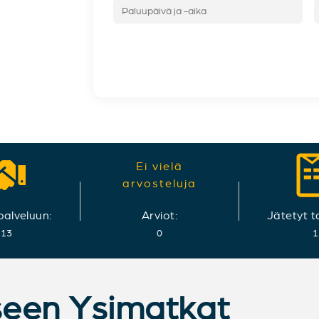
Ei vielä
arvosteluja
 palveluun:
Arviot:
Jätetyt t
013
0
1
kseen Ysimatkat