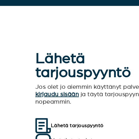
Lähetä
tarjouspyyntö
Jos olet jo aiemmin käyttänyt pal
kirjaudu sisään
ja täytä tarjouspyy
nopeammin.
Lähetä tarjouspyyntö