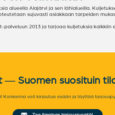
a alueella Alajärvi ja sen lähialueilla. Kuljetukset
ot toteutetaan sujuvasti asiakkaan tarpeiden muka
-palveluun 2013 ja tarjoaa kuljetuksia kaikkiin eri
et — Suomen suosituin til
sti! Konkarina voit kirjautua sisään ja täyttää tarjou
Tee ilmainen tarjouspyyntö!