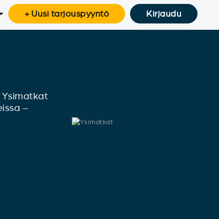
+ Uusi tarjouspyyntö
Kirjaudu
a. Ysimatkat
eissa –