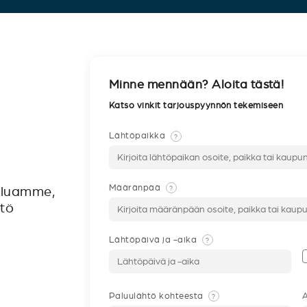
Minne mennään? Aloita tästä!
Katso vinkit tarjouspyynnön tekemiseen
Lähtöpaikka
?
Määränpää
?
veluamme,
ntö
Lähtöpäivä ja -aika
?
Paluulähtö kohteesta
A
?