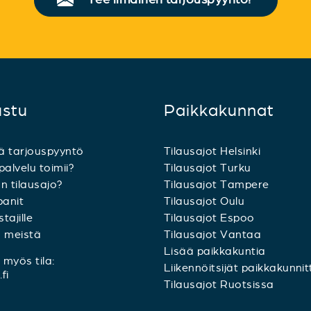
ustu
Paikkakunnat
ä tarjouspyyntö
Tilausajot Helsinki
palvelu toimii?
Tilausajot Turku
n tilausajo?
Tilausajot Tampere
anit
Tilausajot Oulu
tajille
Tilausajot Espoo
a meistä
Tilausajot Vantaa
Lisää paikkakuntia
myös tila:
Liikennöitsijät paikkakunnit
fi
Tilausajot Ruotsissa