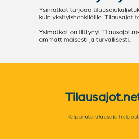
Ysimatkat tarjoaa tilausajokuljetuksi
kuin yksityishenkilöille. Tilausaj
Ysimatkat on liittynyt Tilausajot.net
ammattimaisesti ja turvallisesti.
Tilausajot.n
Kilpailuta tilausajo helpo