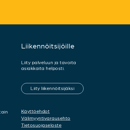
Liikennöitsijöille
Liity palveluun ja tavoita
asiakkaita helposti.
Liity liikennöitsijäksi
Käyttöehdot
tain
Välimyyntivarausehto
Tietosuojaseloste