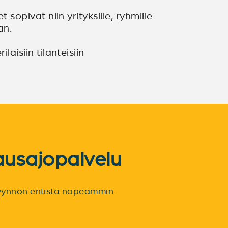
 sopivat niin yrityksille, ryhmille
an.
laisiin tilanteisiin
ausajopalvelu
spyynnön entistä nopeammin.