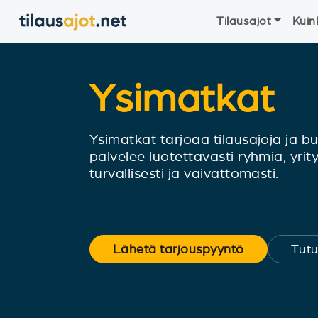
Tilausajot
Kuin
Ysimatkat
Ysimatkat tarjoaa tilausajoja ja bus
palvelee luotettavasti ryhmiä, yrity
turvallisesti ja vaivattomasti.
Lähetä tarjouspyyntö
Tutu