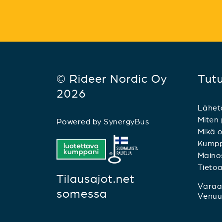
© Rideer Nordic Oy
Tut
2026
Lähet
Miten 
Powered by
SynergyBus
Mikä o
Kumpp
Mainos
Tieto
Tilausajot.net
Varaa 
somessa
Venuu.