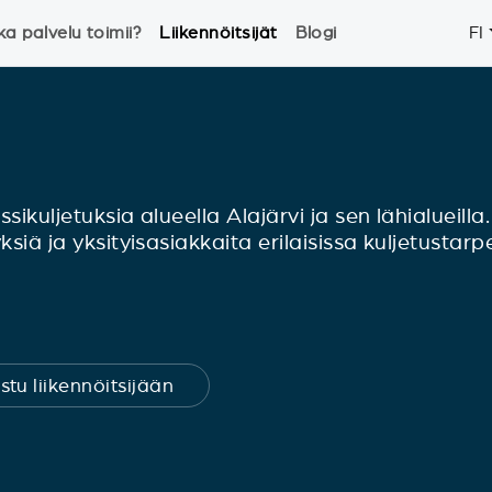
ka palvelu toimii?
Liikennöitsijät
Blogi
FI
sikuljetuksia alueella Alajärvi ja sen lähialueill
ksiä ja yksityisasiakkaita erilaisissa kuljetustarp
stu liikennöitsijään