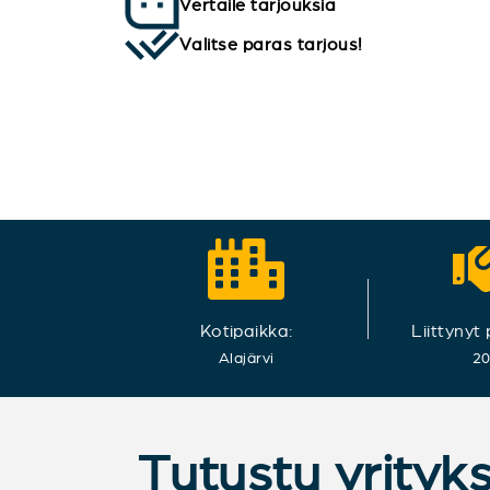
Vertaile tarjouksia
Valitse paras tarjous!
Kotipaikka:
Liittynyt
Alajärvi
2
Tutustu yrity