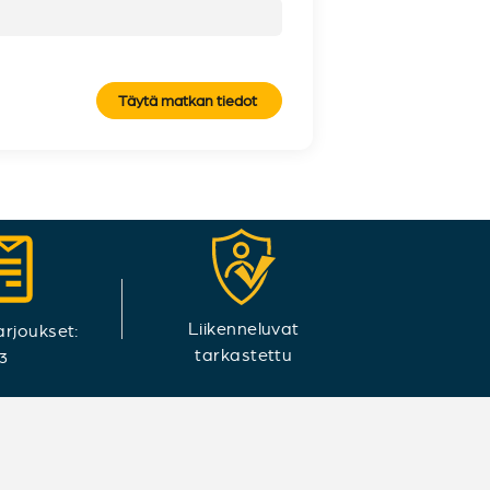
Täytä matkan tiedot
Liikenneluvat
arjoukset:
tarkastettu
3