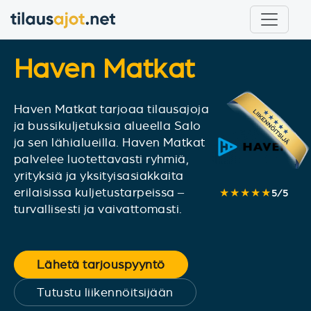
Haven Matkat
Haven Matkat tarjoaa tilausajoja
ja bussikuljetuksia alueella Salo
ja sen lähialueilla. Haven Matkat
palvelee luotettavasti ryhmiä,
yrityksiä ja yksityisasiakkaita
erilaisissa kuljetustarpeissa –
★★★★★
5
/
5
turvallisesti ja vaivattomasti.
Lähetä tarjouspyyntö
Tutustu liikennöitsijään