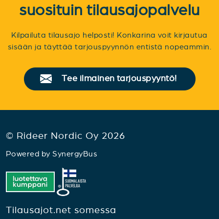
suosituin tilausajopalvelu
Kilpailuta tilausajo helposti! Konkarina voit kirjautua
sisään ja täyttää tarjouspyynnön entistä nopeammin.
Tee ilmainen tarjouspyyntö!
© Rideer Nordic Oy 2026
Powered by
SynergyBus
Tilausajot.net somessa