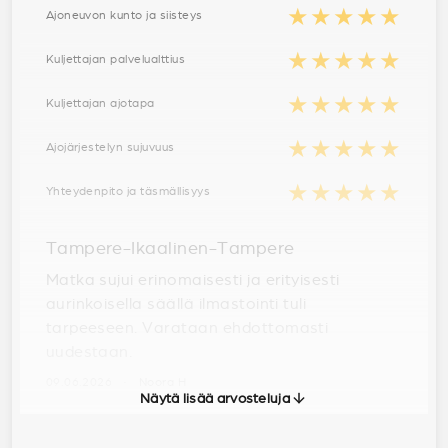
★★★★★
Ajoneuvon kunto ja siisteys
★★★★★
Kuljettajan palvelualttius
★★★★★
Kuljettajan ajotapa
★★★★★
Ajojärjestelyn sujuvuus
★★★★★
Yhteydenpito ja täsmällisyys
Tampere-Ikaalinen-Tampere
Matka sujui erinomaisesti ja erityisesti
aurinkoisella säällä ilmastointi tuli
tarpeeseen. Varataan ehdottomasti
uudestaan.
09.06.2026 · Noora H
Näytä lisää arvosteluja