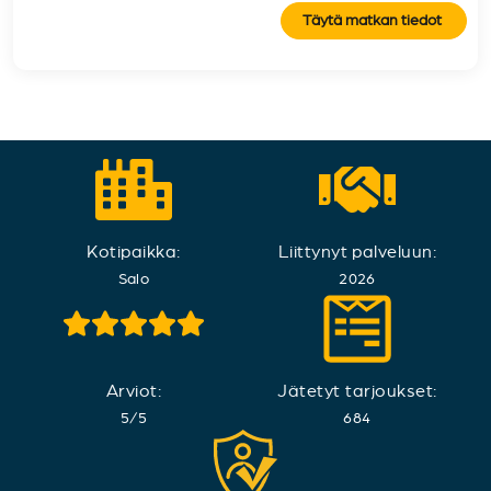
Täytä matkan tiedot
Kotipaikka:
Liittynyt palveluun:
Salo
2026
Arviot:
Jätetyt tarjoukset:
5
/
5
684