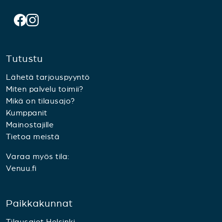
Tutustu
Lähetä tarjouspyyntö
Miten palvelu toimii?
Mikä on tilausajo?
Kumppanit
Mainostajille
Tietoa meistä
Varaa myös tila:
Venuu.fi
Paikkakunnat
Tilausajot Helsinki