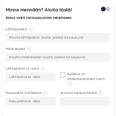
Minne mennään? Aloita tästä!
Katso vinkit tarjouspyynnön tekemiseen
Lähtöpaikka
?
Määränpää
?
Lähtöpäivä ja -aika
?
Kuljetus on
yhdensuuntainen vienti
?
Paluulähtö kohteesta
Arvioitu henkilömäärä
?
?