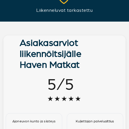
Liikenneluvat tarkastettu
Asiakasarviot
liikennöitsijälle
Haven Matkat
5
/
5
★★★★★
Ajoneuvon kunto ja siisteys
Kuljettajan palvelualttius