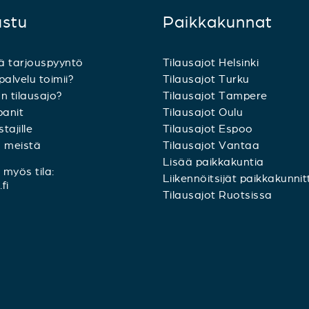
ustu
Paikkakunnat
ä tarjouspyyntö
Tilausajot Helsinki
palvelu toimii?
Tilausajot Turku
n tilausajo?
Tilausajot Tampere
anit
Tilausajot Oulu
tajille
Tilausajot Espoo
a meistä
Tilausajot Vantaa
Lisää paikkakuntia
myös tila:
Liikennöitsijät paikkakunnit
fi
Tilausajot Ruotsissa