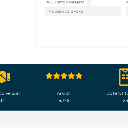
Paluulähtö kohteesta
A
?
 palveluun:
Arviot:
Jätetyt t
014
4,7
/
5
3 