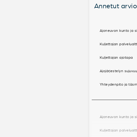
Annetut arvio
Ajoneuvon kunto ja si
Kuljettajan palvelualt
Kuljettajan ajotapa
Ajojärjestelyn sujuvu
Yhteydenpito ja täsm
Ajoneuvon kunto ja si
Kuljettajan palvelualt