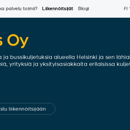
ka palvelu toimii?
Liikennöitsijät
Blogi
FI
s Oy
ja bussikuljetuksia alueella Helsinki ja sen lähia
, yrityksiä ja yksityisasiakkaita erilaisissa kulj
stu liikennöitsijään