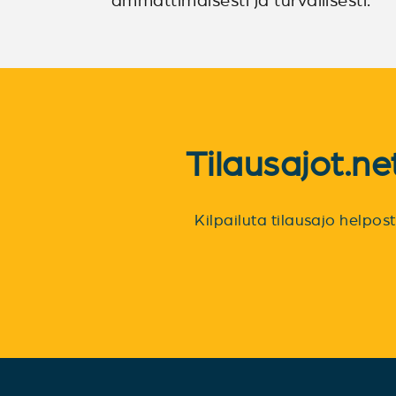
ammattimaisesti ja turvallisesti.
Tilausajot.n
Kilpailuta tilausajo helpo