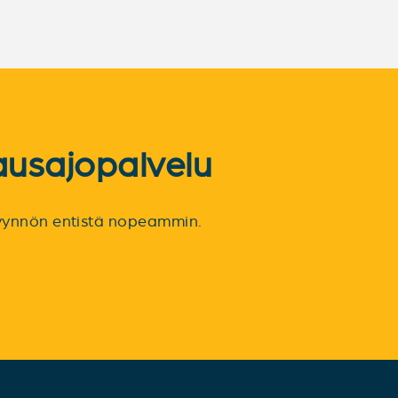
ausajopalvelu
spyynnön entistä nopeammin.