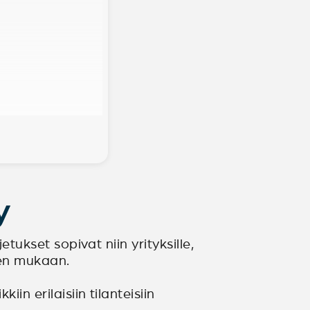
y
etukset sopivat niin yrityksille,
den mukaan.
in erilaisiin tilanteisiin