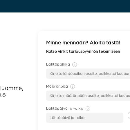
Minne mennään? Aloita tästä!
Katso vinkit tarjouspyynnön tekemiseen
Lähtöpaikka
?
Määränpää
?
veluamme,
ntö
Lähtöpäivä ja -aika
?