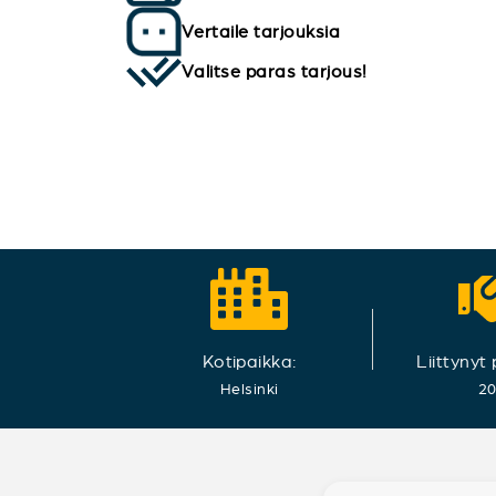
Vertaile tarjouksia
Valitse paras tarjous!
Kotipaikka:
Liittynyt
Helsinki
2