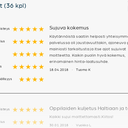
t (36 kpl)
Sujuva kokemus
★★★★★
isteys
Käytännöistä saatiin helposti yhteisymm
★★★★★
tius
palvelussa oli joustavuuttakin, ajoneuvo 
mainiosti tarkoitusta ja itse ajot sujuivat
★★★★★
moitteetta. Kaikin puolin hyvä kokemus,
erinomainen hinta-laatusuhde.
★★★★★
us
18.04.2018 · Tuomo K
★★★★
ällisyys
Oppilaiden kuljetus Haltiaan ja t
★★★★★
isteys
Kaikki sujui moittettomasti.Kiitos!
★★★★★
tius
30.01.2018 · Vuokko L