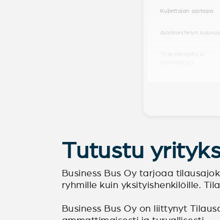
Kuljettajan ajotapa
Ajojärjestelyn sujuvu
Yhteydenpito ja
täsmällisyys
Tutustu yrity
Business Bus Oy tarjoaa tilausajokulj
ryhmille kuin yksityishenkilöille. 
Business Bus Oy on liittynyt Tilausa