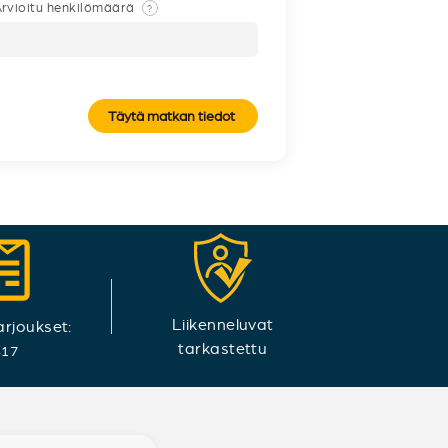
rvioitu henkilömäärä
?
Täytä matkan tiedot
Liikenneluvat
arjoukset:
tarkastettu
417