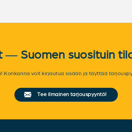
et — Suomen suosituin til
sti! Konkarina voit kirjautua sisään ja täyttää tarjou
Tee ilmainen tarjouspyyntö!