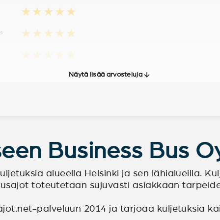
★★★★★
★★★★★
us
★★★★★
Näytä lisää arvosteluja
kseen Business Bus O
etuksia alueella Helsinki ja sen lähialueilla. Kulj
Tilausajot toteutetaan sujuvasti asiakkaan tarpei
jot.net-palveluun 2014 ja tarjoaa kuljetuksia kaikki