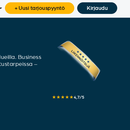
+ Uusi tarjouspyyntö
Kirjaudu
lueilla. Business
etustarpeissa –
★★★★★
4,7
/
5