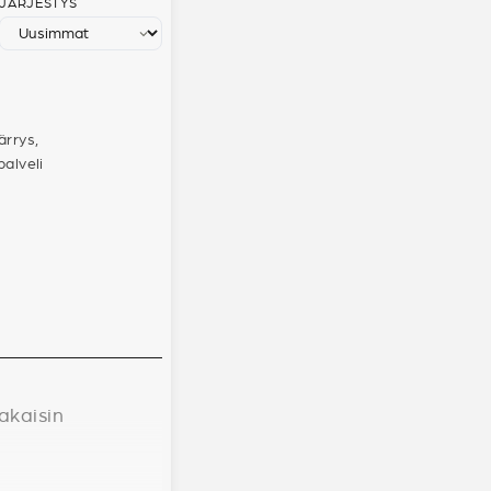
JÄRJESTYS
ärrys,
palveli
akaisin