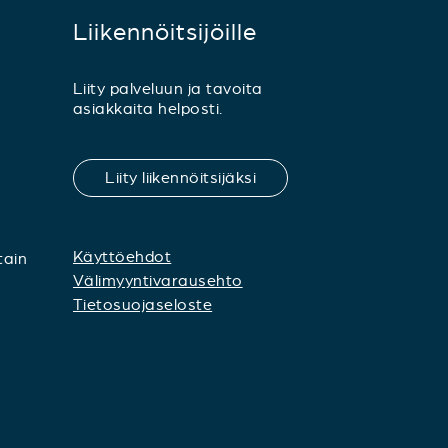
Liikennöitsijöille
Liity palveluun ja tavoita
asiakkaita helposti.
Liity liikennöitsijäksi
Käyttöehdot
tain
Välimyyntivarausehto
Tietosuojaseloste