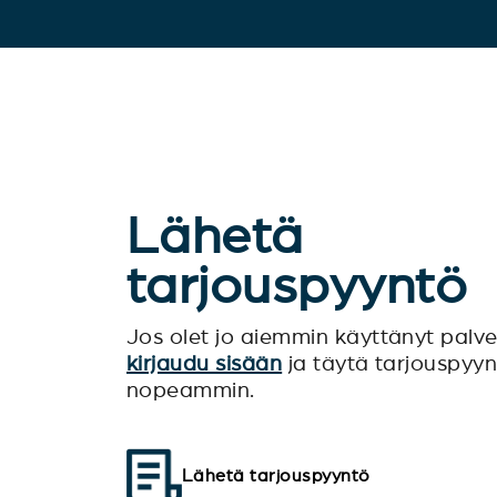
Lähetä
tarjouspyyntö
Jos olet jo aiemmin käyttänyt pal
kirjaudu sisään
ja täytä tarjouspyy
nopeammin.
Lähetä tarjouspyyntö