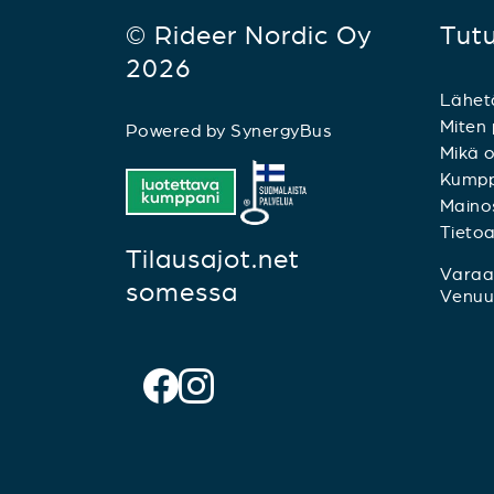
© Rideer Nordic Oy
Tut
2026
Lähet
Miten 
Powered by
SynergyBus
Mikä o
Kumpp
Mainos
Tieto
Tilausajot.net
Varaa 
somessa
Venuu.