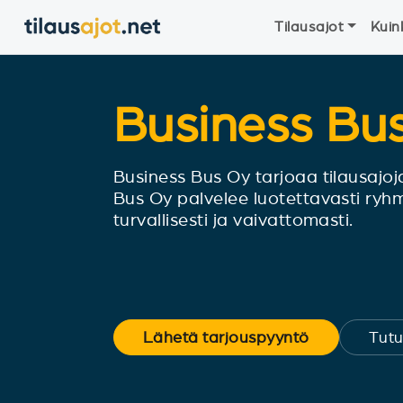
Tilausajot
Kuin
Business Bu
Business Bus Oy tarjoaa tilausajoja 
Bus Oy palvelee luotettavasti ryhmiä
turvallisesti ja vaivattomasti.
Lähetä tarjouspyyntö
Tutu