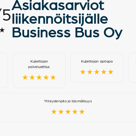
Asiakasarviot
/
5
liikennöitsijälle
Business Bus Oy
★
Kuljettajan
Kuljettajan ajotapa
palvelualttius
★★★★★
★★★★★
Yhteydenpito ja täsmällisyys
★★★★★